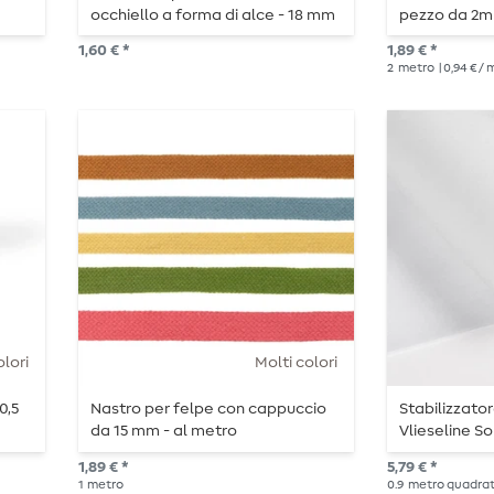
occhiello a forma di alce - 18 mm
pezzo da 2m
1,60 € *
1,89 € *
2
metro
| 0,94 € /
olori
Molti colori
0,5
Nastro per felpe con cappuccio
Stabilizzato
da 15 mm - al metro
Vlieseline So
1,89 € *
5,79 € *
1
metro
0.9
metro quadra