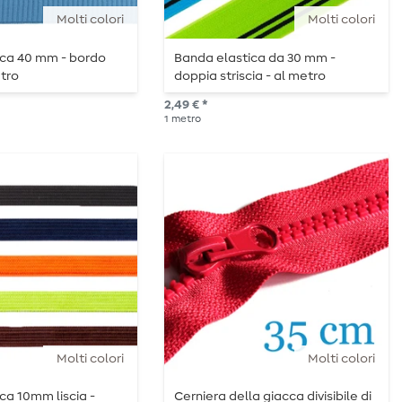
Molti colori
Molti colori
ica 40 mm - bordo
Banda elastica da 30 mm -
etro
doppia striscia - al metro
2,49 € *
1
metro
Molti colori
Molti colori
ca 10mm liscia -
Cerniera della giacca divisibile di