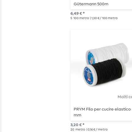
Gütermann 500m
6,49 € *
5
100 metro
| 1,30 € / 100 metro
Molti c
PRYM Filo per cucire elastico 
mm
3,20 € *
20
metro
| 0,16 € / metro