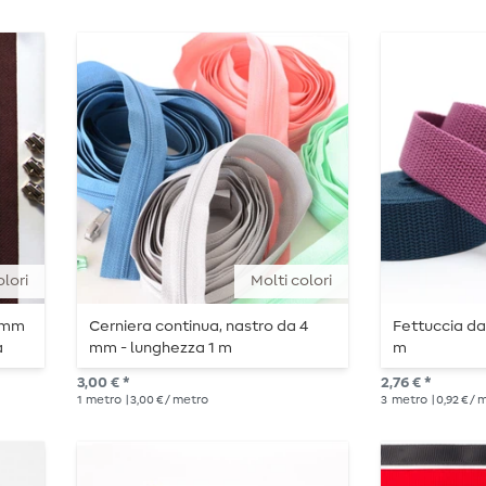
olori
Molti colori
5 mm
Cerniera continua, nastro da 4
Fettuccia da
a
mm - lunghezza 1 m
m
3,00 € *
2,76 € *
1
metro
| 3,00 € / metro
3
metro
| 0,92 € /