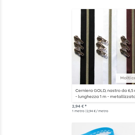
Molti c
Cerniera GOLD, nastro da 6,
- lunghezza 1 m - metallizzat
2,94 € *
1
metro
| 2,94 € / metro