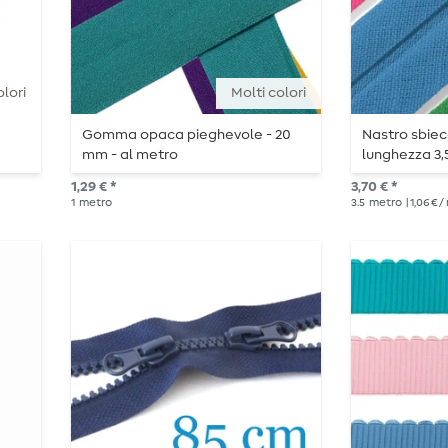
olori
Molti colori
e
Gomma opaca pieghevole - 20
Nastro sbie
mm - al metro
lunghezza 3
1,29 € *
3,70 € *
1
metro
3.5
metro
| 1,06 € 