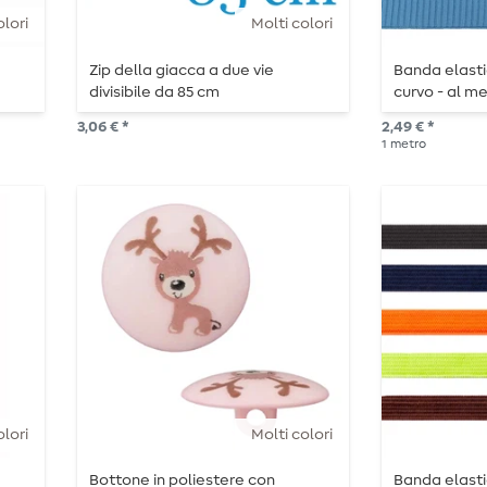
olori
Molti colori
Zip della giacca a due vie
Banda elast
divisibile da 85 cm
curvo - al m
3,06 € *
2,49 € *
1
metro
olori
Molti colori
Bottone in poliestere con
Banda elasti