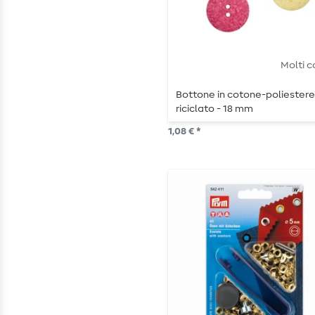
Molti c
Bottone in cotone-poliester
riciclato - 18 mm
1,08 € *