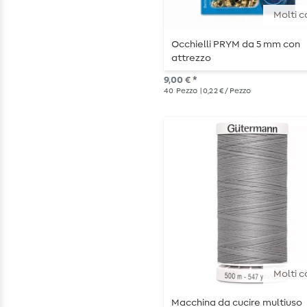
Molti c
Occhielli PRYM da 5 mm con
attrezzo
9,00 € *
40
Pezzo
| 0,22 € / Pezzo
Molti c
Macchina da cucire multiuso