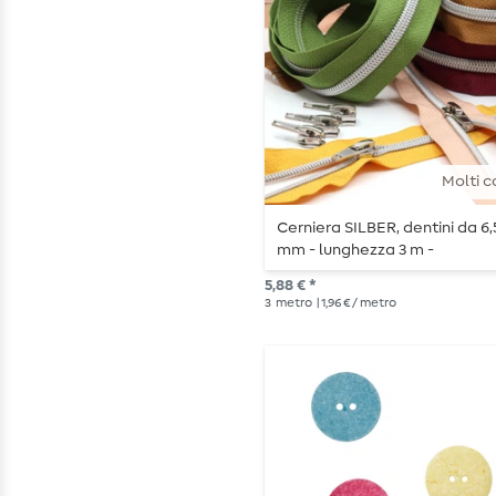
Molti c
Cerniera SILBER, dentini da 6,
mm - lunghezza 3 m -
metallizzata
5,88 € *
3
metro
| 1,96 € / metro