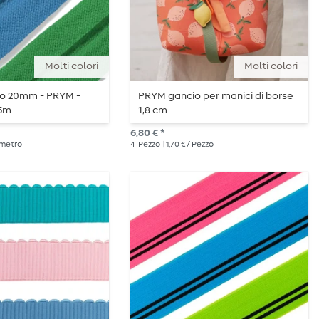
Molti colori
Molti colori
co 20mm - PRYM -
PRYM gancio per manici di borse
,5m
1,8 cm
6,80 € *
/ metro
4
Pezzo
| 1,70 € / Pezzo