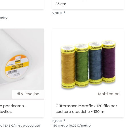
35 cm
2,10 € *
 metro
di Vlieseline
Molti colori
re per ricamo -
Gütermann Maraflex 120 filo per
luvlies
cuciture elastiche - 150 m
3,65 € *
to
| 6,43 € / metro quadrato
150
metro
| 0,02 € / metro