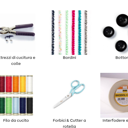
ttrezzi di cucitura e
Bordini
Botton
colle
Filo da cucito
Forbici & Cutter a
Interfodere e
rotella