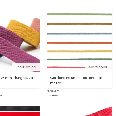
Molti colori
Molti colori
 25 mm - lunghezza 3
Cordoncino 5mm - cotone - al
metro
1,39 € *
 metro
1
metro