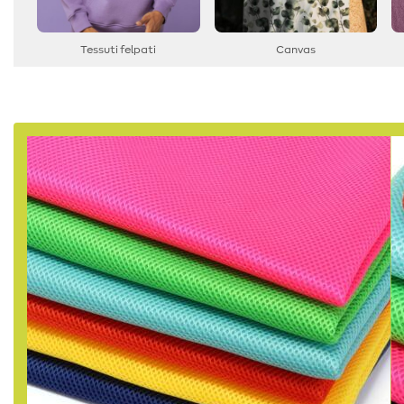
Tessuti felpati
Canvas