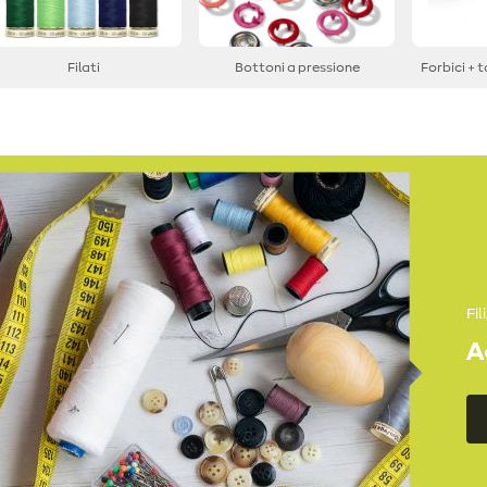
Filati
Bottoni a pressione
Forbici + 
Fil
A