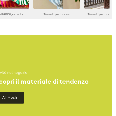
 d&#039;arredo
Tessuti per borse
Tessuti per abbig
vità nel negozio
copri il materiale di tendenza
Air Mesh