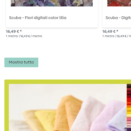
Scuba - Fiori digitali color lilla
Scuba - Digit
16,49 € *
16,49 € *
1
metro
| 16,49 € / metro
1
metro
| 16,49 € /
Mostra tutto