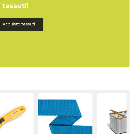
i tessuti!
Acquista tessuti