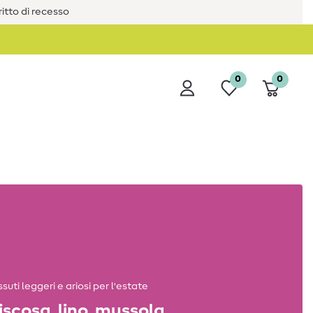
iritto di recesso
0
0
suti leggeri e ariosi per l'estate
iscosa, lino, mussola...