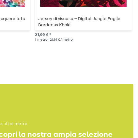
acquerellato
Jersey di viscosa – Digital Jungle Foglie
Bordeaux Khaki
21,99 € *
1
1
metro
| 21,99 € / metro
ssuti al metro
copri la nostra ampia selezione