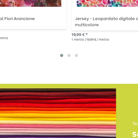
al Fiori Arancione
Jersey - Leopardato digitale 
multicolore
19,99 € *
 metro
1
metro
| 19,99 € / metro
Te
S