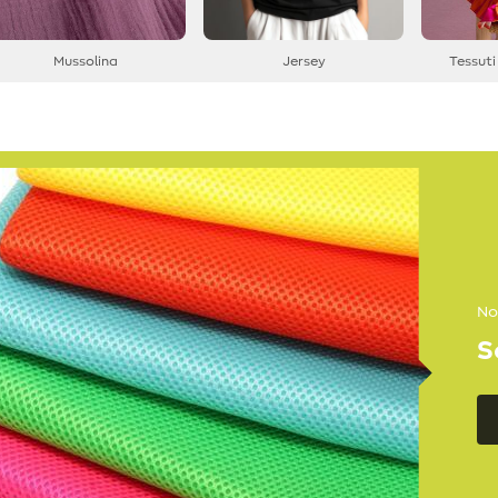
Mussolina
Jersey
Tessuti
No
S