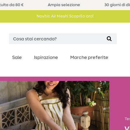
uita da 80 €
Ampia selezione
30 giorni di d
Novità: Air Mesh! Scoprilo ora!
Sale
Ispirazione
Marche preferite
Tes
V