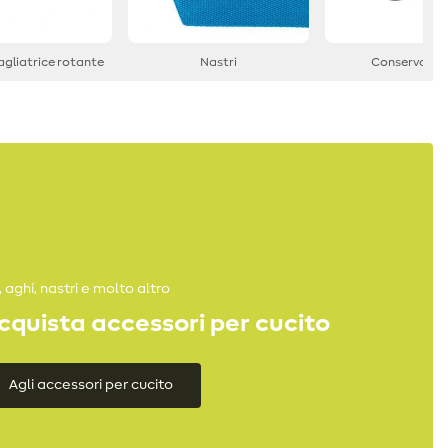
tagliatrice rotante
Nastri
Conservazio
i, aghi, nastri e molto altro
cquista accessori per cucito
Agli accessori per cucito