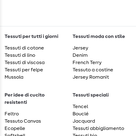
Tessuti per tutti i giorni
Tessuti moda con stile
Tessuti di cotone
Jersey
Tessuti di lino
Denim
Tessuti di viscosa
French Terry
Tessuti per felpe
Tessuto a costine
Mussola
Jersey Romanit
Per idee di cucito
Tessuti speciali
resistenti
Tencel
Feltro
Bouclé
Tessuto Canvas
Jacquard
Ecopelle
Tessuti abbigliamento
Softshell
Tessuti bio