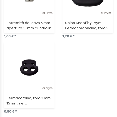
di Prym
di Prym
Estremità del cavo 5 mm
Union Knopf by Prym
apertura 15 mm cilindro in
Fermacordoncino, foro 5
titanio
mm, lunghezza 25 mm,
1,60 € *
1,20 € *
nero
di Prym
Fermacordino, foro 3 mm,
15 mm, nero
0,80 € *