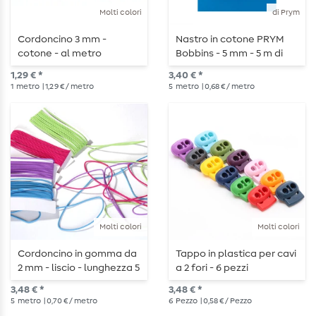
Molti colori
di Prym
Cordoncino 3 mm -
Nastro in cotone PRYM
cotone - al metro
Bobbins - 5 mm - 5 m di
lunghezza
1,29 € *
3,40 € *
1
metro
| 1,29 € / metro
5
metro
| 0,68 € / metro
Molti colori
Molti colori
Cordoncino in gomma da
Tappo in plastica per cavi
2 mm - liscio - lunghezza 5
a 2 fori - 6 pezzi
m
3,48 € *
3,48 € *
5
metro
| 0,70 € / metro
6
Pezzo
| 0,58 € / Pezzo