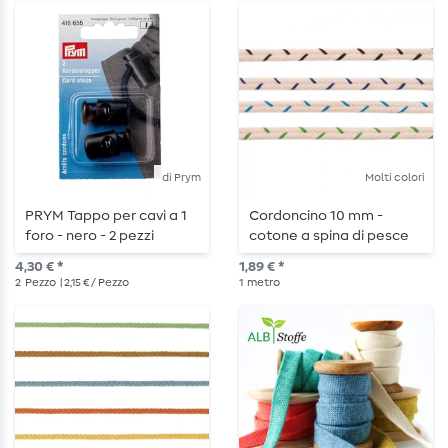
di Prym
Molti colori
PRYM Tappo per cavi a 1
Cordoncino 10 mm -
foro - nero - 2 pezzi
cotone a spina di pesce
piatto - al metro
4,30 € *
1,89 € *
2
Pezzo
| 2,15 € / Pezzo
1
metro