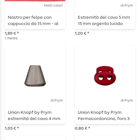
Molti colori
di Prym
Nastro per felpe con
Estremità del cavo 5 mm
cappuccio da 15 mm - al
15 mm argento lucido
metro
1,89 € *
1,20 € *
1
metro
di Prym
di Prym
Union Knopf by Prym
Union Knopf by Prym
estremità del cavo 4 mm
Fermacordoncino, foro 3
12 mm acciaio lucido
mm, lunghezza 15 mm,
1,05 € *
0,80 € *
bordeaux chiaro