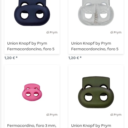
di Prym
di Prym
Union Knopf by Prym
Union Knopf by Prym
Fermacordoncino, foro 5
Fermacordoncino, foro 5
mm, lunghezza 25 mm, blu
mm, lunghezza 25 mm,
1,20 € *
1,20 € *
notte
trasparente
di Prym
di Prym
Fermacordino, foro 3 mm,
Union Knopf by Prym