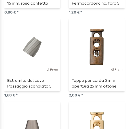
15 mm, rosa confetto
Fermacordoncino, foro 5
mm, lunghezza 25 mm,
0,80 € *
1,20 € *
verde abete
di Prym
di Prym
Estremità del cavo
Tappo per corda 5 mm
Passaggio scanalato 5
apertura 25 mm ottone
mm 14 mm Titanio
antico opaco
1,60 € *
2,00 € *