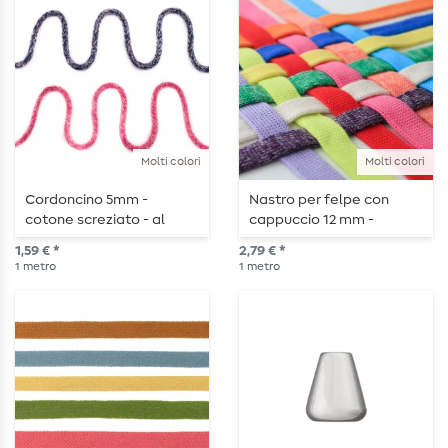
Molti colori
Molti colori
Cordoncino 5mm -
Nastro per felpe con
cotone screziato - al
cappuccio 12 mm -
metro
Albstoffe Cord ME - al
1,59 € *
2,79 € *
metro
1
metro
1
metro