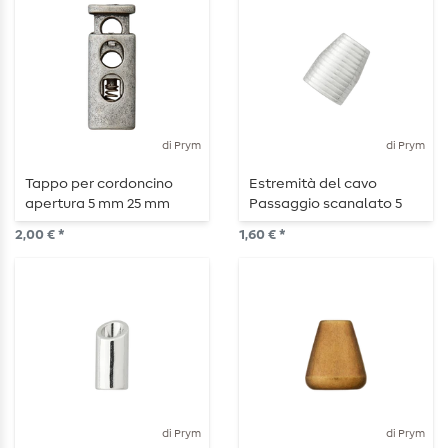
di Prym
di Prym
Tappo per cordoncino
Estremità del cavo
apertura 5 mm 25 mm
Passaggio scanalato 5
argento antico opaco
mm 14 mm Argento
2,00 € *
1,60 € *
di Prym
di Prym