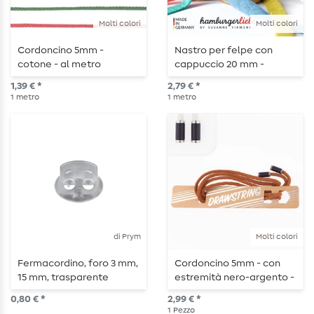
Molti colori
Molti colori
Cordoncino 5mm -
Nastro per felpe con
cotone - al metro
cappuccio 20 mm -
Albstoffe Cord ME - al
1,39 € *
2,79 € *
metro
1
metro
1
metro
di Prym
Molti colori
Fermacordino, foro 3 mm,
Cordoncino 5mm - con
15 mm, trasparente
estremità nero-argento -
lunghezza 115cm
0,80 € *
2,99 € *
1
Pezzo