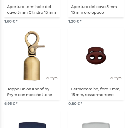
Apertura terminale del
Apertura del cavo 5 mm
cavo 5 mm Cilindro 15 mm
15 mm oro opaco
argento
1,60 € *
1,20 € *
di Prym
di Prym
Tappo Union Knopf by
Fermacordino, foro 3 mm,
Prym con moschettone
15 mm, rosso-marrone
52 mm in ottone antico
6,95 € *
0,80 € *