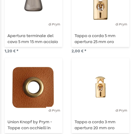
di Prym
di Prym
Apertura terminale del
Tappo a corda 5 mm
cavo 5 mm 15 mm acciaio
apertura 25 mm oro
lucido
lucido
1,20 € *
2,00 € *
di Prym
di Prym
Union Knopf by Prym -
Tappo a corda 3 mm
Toppe con occhielli in
apertura 20 mm oro