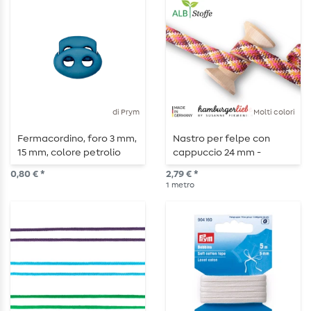
di Prym
Molti colori
Fermacordino, foro 3 mm,
Nastro per felpe con
15 mm, colore petrolio
cappuccio 24 mm -
Albstoffe Twist ME Check
0,80 € *
2,79 € *
- al metro
1
metro