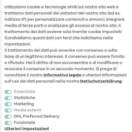
Nähanleitungen
Utilizziamo cookie e tecnologie simili sul nostro sito web e
trattiamo dati personali dei visitatori del nostro sito (ad es.
Assistenza e contatto
indirizzo IP) per personalizzare contenuti e annunci, integrare
media di terze parti o analizzare gli accessi al nostro sito. Il
Contatto
trattamento dei dati avviene solo tramite cookie impostati.
Condividiamo questi dati con terzi che indichiamo nelle
Informazioni sul nuovo proprietario
impostazioni.
Il trattamento dei dati può avvenire con consenso o sulla
FAQ
base di un legittimo interesse. Il consenso può essere fornito
Diritto di recesso
o rifiutato. Hai il diritto di non acconsentire e di modificare o
revocare il consenso in un secondo momento. Si prega di
Popolare
consultare il nostro
Informativa legale
e ulteriori informazioni
sull'uso dei dati personali nella nostra
Dati­schutz­erklärung
.
Tessuti
Essenziale
Accessori cucito
Statistiche
Marketing
Sale
Media esterni
DHL Preferred Delivery
Funzionale
Ulteriori impostazioni