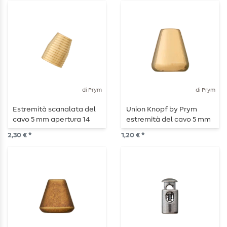
di Prym
di Prym
Estremità scanalata del
Union Knopf by Prym
cavo 5 mm apertura 14
estremità del cavo 5 mm
mm oro
apertura 15 mm oro
2,30 € *
1,20 € *
lucido