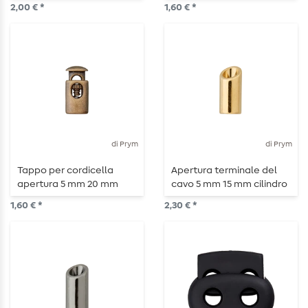
similpelle, foro 8 mm, 30
lucido
2,00 € *
1,60 € *
mm, marrone medio/oro
antico
di Prym
di Prym
Tappo per cordicella
Apertura terminale del
apertura 5 mm 20 mm
cavo 5 mm 15 mm cilindro
ottone antico opaco
oro
1,60 € *
2,30 € *