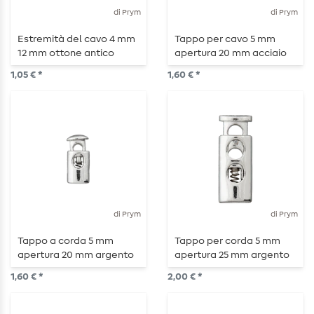
di Prym
di Prym
Estremità del cavo 4 mm
Tappo per cavo 5 mm
12 mm ottone antico
apertura 20 mm acciaio
opaco
lucido
1,05 € *
1,60 € *
di Prym
di Prym
Tappo a corda 5 mm
Tappo per corda 5 mm
apertura 20 mm argento
apertura 25 mm argento
lucido
lucido
1,60 € *
2,00 € *