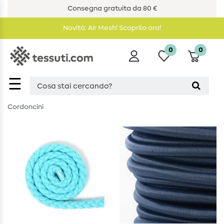
Consegna gratuita da 80 €
Novità: Air Mesh! Scoprilo ora!
0
0
☰
Cordoncini