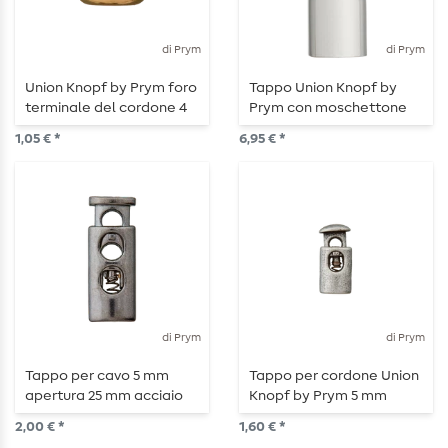
di Prym
di Prym
Union Knopf by Prym foro
Tappo Union Knopf by
terminale del cordone 4
Prym con moschettone
mm 12 mm oro lucido
52 mm argento
1,05 € *
6,95 € *
di Prym
di Prym
Tappo per cavo 5 mm
Tappo per cordone Union
apertura 25 mm acciaio
Knopf by Prym 5 mm
lucido
apertura 20 mm argento
2,00 € *
1,60 € *
vecchio opaco