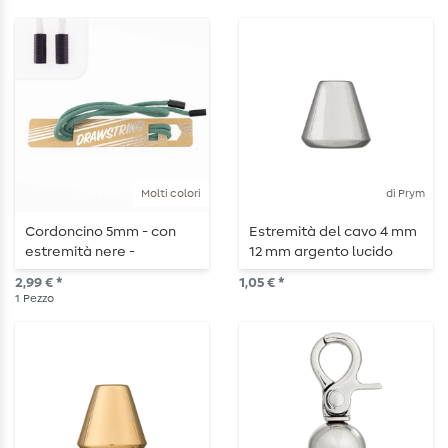
Molti colori
di Prym
Cordoncino 5mm - con
Estremità del cavo 4 mm
estremità nere -
12 mm argento lucido
lunghezza 115cm
2,99 € *
1,05 € *
1
Pezzo