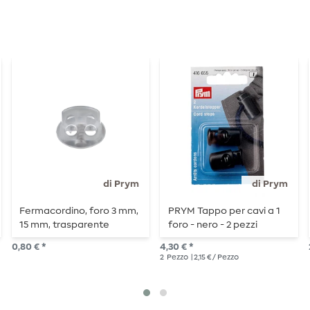
di Prym
di Prym
Fermacordino, foro 3 mm,
PRYM Tappo per cavi a 1
15 mm, trasparente
foro - nero - 2 pezzi
0,80 € *
4,30 € *
2
Pezzo
| 2,15 € / Pezzo