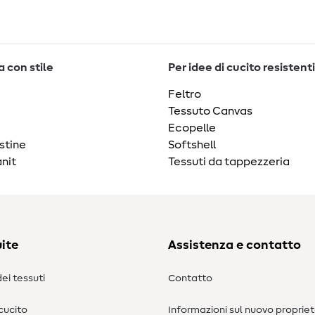
 con stile
Per idee di cucito resistenti
Feltro
Tessuto Canvas
Ecopelle
stine
Softshell
nit
Tessuti da tappezzeria
ite
Assistenza e contatto
ei tessuti
Contatto
 cucito
Informazioni sul nuovo propriet