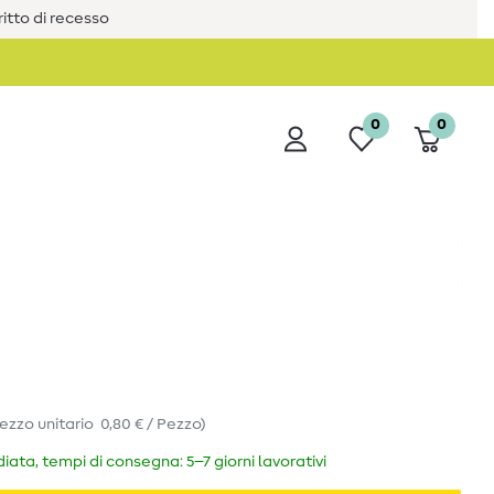
iritto di recesso
0
0
ezzo unitario
0,80 € / Pezzo
)
ata, tempi di consegna: 5–7 giorni lavorativi