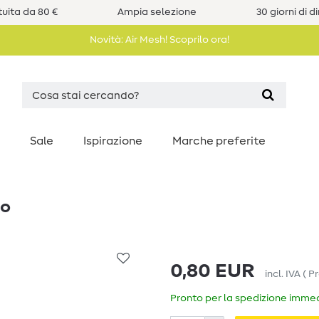
uita da 80 €
Ampia selezione
30 giorni di d
Novità: Air Mesh! Scoprilo ora!
Sale
Ispirazione
Marche preferite
ro
0,80 EUR
incl. IVA
(
Pr
Pronto per la spedizione immedi