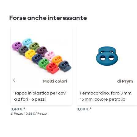
Forse anche interessante
Molti colori
di Prym
Tappo in plastica per cavi
Fermacordino, foro 3 mm,
a 2 fori - 6 pezzi
15 mm, colore petrolio
3,48 € *
0,80 € *
6
Pezzo
| 0,58 € / Pezzo