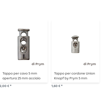
di Prym
di Prym
Tappo per cavo 5 mm
Tappo per cordone Union
T
apertura 25 mm acciaio
Knopf by Prym 5 mm
a
lucido
apertura 20 mm argento
l
2,00 € *
1,60 € *
1,6
vecchio opaco