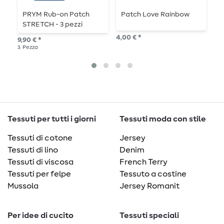
PRYM Rub-on Patch
Patch Love Rainbow
T
STRETCH - 3 pezzi
s
4,00 € *
9,90 € *
12,
3
Pezzo
Tessuti per tutti i giorni
Tessuti moda con stile
Tessuti di cotone
Jersey
Tessuti di lino
Denim
Tessuti di viscosa
French Terry
Tessuti per felpe
Tessuto a costine
Mussola
Jersey Romanit
Per idee di cucito
Tessuti speciali