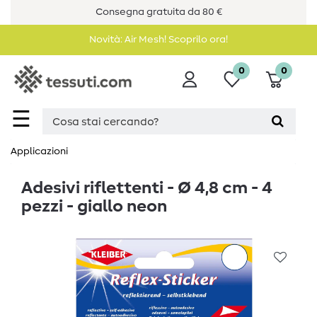
Consegna gratuita da 80 €
Novità: Air Mesh! Scoprilo ora!
0
0
☰
Applicazioni
Adesivi riflettenti - Ø 4,8 cm - 4
pezzi - giallo neon