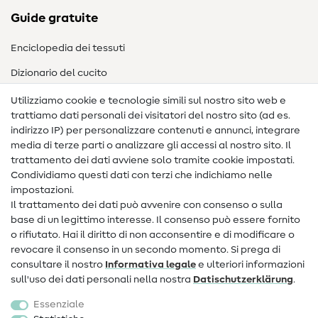
Guide gratuite
Enciclopedia dei tessuti
Dizionario del cucito
Nähanleitungen
Utilizziamo cookie e tecnologie simili sul nostro sito web e
trattiamo dati personali dei visitatori del nostro sito (ad es.
Assistenza e contatto
indirizzo IP) per personalizzare contenuti e annunci, integrare
media di terze parti o analizzare gli accessi al nostro sito. Il
Contatto
trattamento dei dati avviene solo tramite cookie impostati.
Condividiamo questi dati con terzi che indichiamo nelle
Informazioni sul nuovo proprietario
impostazioni.
Il trattamento dei dati può avvenire con consenso o sulla
FAQ
base di un legittimo interesse. Il consenso può essere fornito
Diritto di recesso
o rifiutato. Hai il diritto di non acconsentire e di modificare o
revocare il consenso in un secondo momento. Si prega di
Popolare
consultare il nostro
Informativa legale
e ulteriori informazioni
sull'uso dei dati personali nella nostra
Dati­schutz­erklärung
.
Tessuti
Essenziale
Accessori cucito