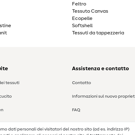
Feltro
Tessuto Canvas
Ecopelle
stine
Softshell
nit
Tessuti da tappezzeria
ite
Assistenza e contatto
ei tessuti
Contatto
 cucito
Informazioni sul nuovo propriet
en
FAQ
Diritto di recesso
o dati personali dei visitatori del nostro sito (ad es. indirizzo IP)