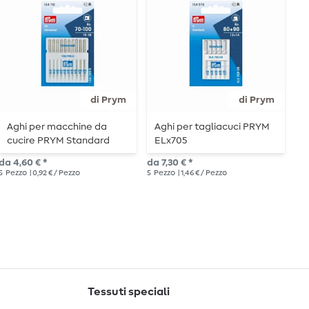
di Prym
di Prym
Aghi per macchine da
Aghi per tagliacuci PRYM
A
cucire PRYM Standard
ELx705
U
d
da 4,60 € *
da 7,30 € *
da 
5
Pezzo
| 0,92 € / Pezzo
5
Pezzo
| 1,46 € / Pezzo
5
P
Tessuti speciali