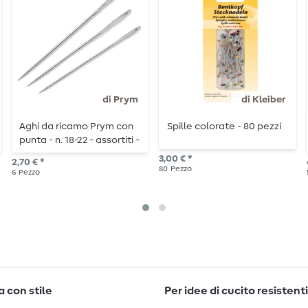
di Prym
di Kleiber
Aghi da ricamo Prym con
Spille colorate - 80 pezzi
punta - n. 18-22 - assortiti -
6 pezzi
3,00 € *
2,70 € *
80
Pezzo
6
Pezzo
 con stile
Per idee di cucito resistenti