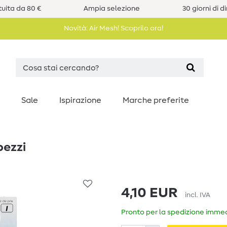
uita da 80 €
Ampia selezione
30 giorni di d
Novità: Air Mesh! Scoprilo ora!
Sale
Ispirazione
Marche preferite
pezzi
4,10 EUR
incl. IVA
Pronto per la spedizione immedi