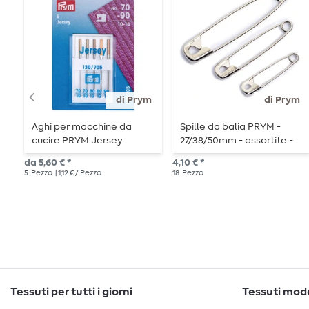
di Prym
di Prym
Aghi per macchine da
Spille da balia PRYM -
cucire PRYM Jersey
27/38/50mm - assortite -
color argento - 18 pezzi
da 5,60 € *
4,10 € *
5
Pezzo
| 1,12 € / Pezzo
18
Pezzo
Tessuti per tutti i giorni
Tessuti moda