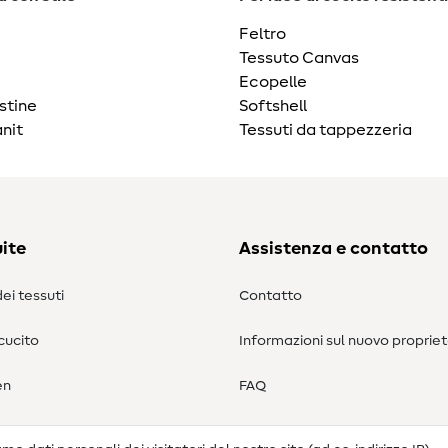
Feltro
Tessuto Canvas
Ecopelle
stine
Softshell
nit
Tessuti da tappezzeria
ite
Assistenza e contatto
ei tessuti
Contatto
 cucito
Informazioni sul nuovo propriet
en
FAQ
Diritto di recesso