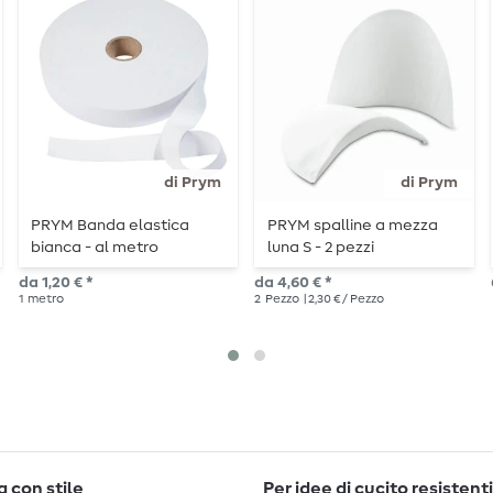
di Prym
di Prym
PRYM Banda elastica
PRYM spalline a mezza
bianca - al metro
luna S - 2 pezzi
da 1,20 € *
da 4,60 € *
1
metro
2
Pezzo
| 2,30 € / Pezzo
 con stile
Per idee di cucito resistenti