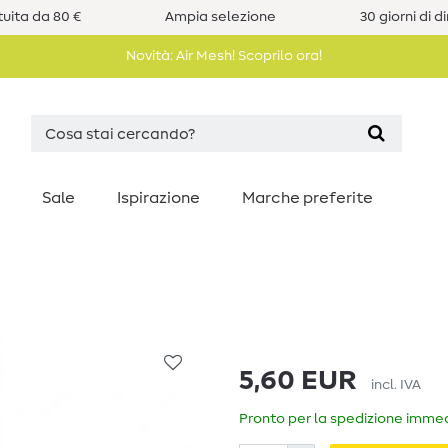
uita da 80 €
Ampia selezione
30 giorni di d
Novità: Air Mesh! Scoprilo ora!
Sale
Ispirazione
Marche preferite
5,60 EUR
incl. IVA
Pronto per la spedizione immedi