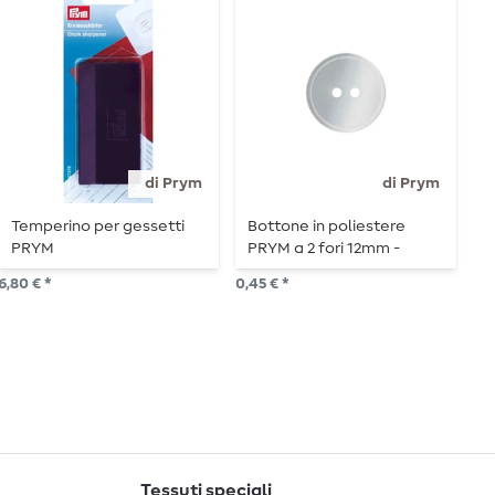
di Prym
di Prym
Temperino per gessetti
Bottone in poliestere
R
PRYM
PRYM a 2 fori 12mm -
t
bianco - 1 pezzo
6,80 € *
0,45 € *
19,
1
Pe
Tessuti speciali