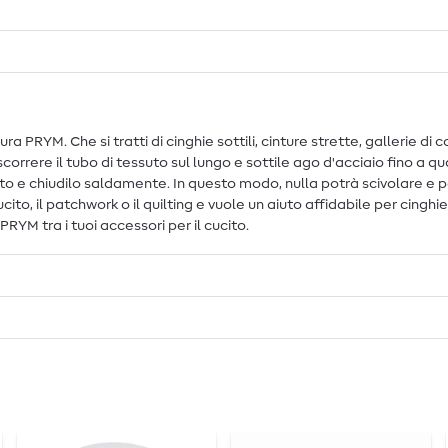
ura PRYM. Che si tratti di cinghie sottili, cinture strette, gallerie di
scorrere il tubo di tessuto sul lungo e sottile ago d'acciaio fino a q
 e chiudilo saldamente. In questo modo, nulla potrà scivolare e potra
to, il patchwork o il quilting e vuole un aiuto affidabile per cinghi
RYM tra i tuoi accessori per il cucito.