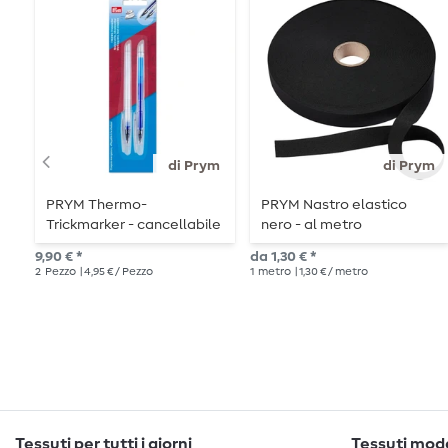
di Prym
di Prym
PRYM Thermo-
PRYM Nastro elastico
Trickmarker - cancellabile
nero - al metro
a caldo - 2 pezzi
9,90 € *
da 1,30 € *
2
Pezzo
| 4,95 € / Pezzo
1
metro
| 1,30 € / metro
Tessuti per tutti i giorni
Tessuti moda