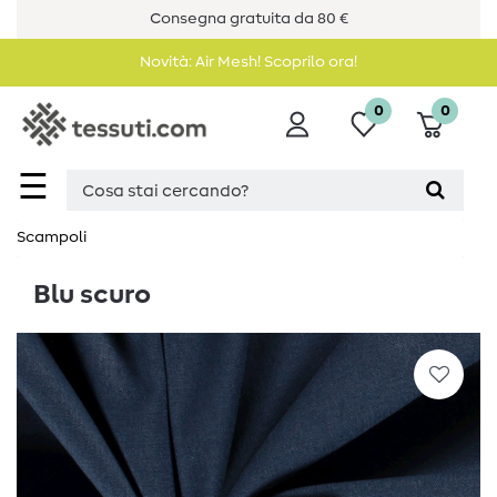
Consegna gratuita da 80 €
Novità: Air Mesh! Scoprilo ora!
0
0
☰
Scampoli
Blu scuro