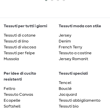
Tessuti per tutti i giorni
Tessuti moda con stile
Tessuti di cotone
Jersey
Tessuti di lino
Denim
Tessuti di viscosa
French Terry
Tessuti per felpe
Tessuto a costine
Mussola
Jersey Romanit
Per idee di cucito
Tessuti speciali
resistenti
Tencel
Feltro
Bouclé
Tessuto Canvas
Jacquard
Ecopelle
Tessuti abbigliamento
Softshell
Tessuti bio