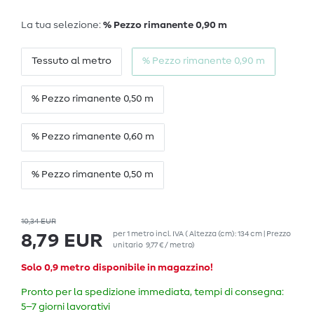
La tua selezione:
% Pezzo rimanente 0,90 m
Tessuto al metro
% Pezzo rimanente 0,90 m
% Pezzo rimanente 0,50 m
% Pezzo rimanente 0,60 m
% Pezzo rimanente 0,50 m
10,34 EUR
per
1
metro
incl. IVA
( Altezza (cm): 134 cm | Prezzo
8,79 EUR
unitario
9,77 € / metro
)
Solo 0,9 metro disponibile in magazzino!
Pronto per la spedizione immediata, tempi di consegna:
5–7 giorni lavorativi