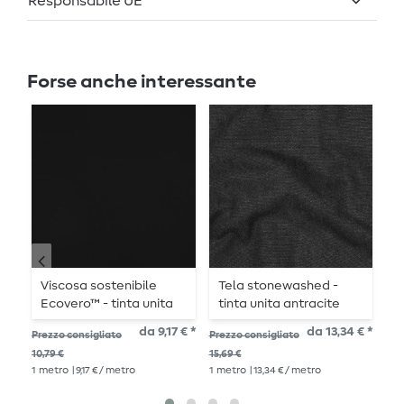
Responsabile UE
Forse anche interessante
Viscosa sostenibile
Tela stonewashed -
P
Ecovero™ - tinta unita
tinta unita antracite
g
nera
e
da 9,17 € *
da 13,34 € *
Prezzo consigliato
Prezzo consigliato
Pre
l
10,79 €
15,69 €
10,
1
metro
| 9,17 € / metro
1
metro
| 13,34 € / metro
1
me