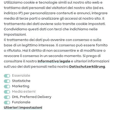
Nähanleitungen
Utilizziamo cookie e tecnologie simili sul nostro sito web e
trattiamo dati personali dei visitatori del nostro sito (ad es.
Assistenza e contatto
indirizzo IP) per personalizzare contenuti e annunci, integrare
media di terze parti o analizzare gli accessi al nostro sito. Il
Contatto
trattamento dei dati avviene solo tramite cookie impostati.
Condividiamo questi dati con terzi che indichiamo nelle
Informazioni sul nuovo proprietario
impostazioni.
Il trattamento dei dati può avvenire con consenso o sulla
FAQ
base di un legittimo interesse. Il consenso può essere fornito
Diritto di recesso
o rifiutato. Hai il diritto di non acconsentire e di modificare o
revocare il consenso in un secondo momento. Si prega di
Popolare
consultare il nostro
Informativa legale
e ulteriori informazioni
sull'uso dei dati personali nella nostra
Dati­schutz­erklärung
.
Tessuti
Essenziale
Accessori cucito
Statistiche
Marketing
Sale
Media esterni
DHL Preferred Delivery
Funzionale
Ulteriori impostazioni