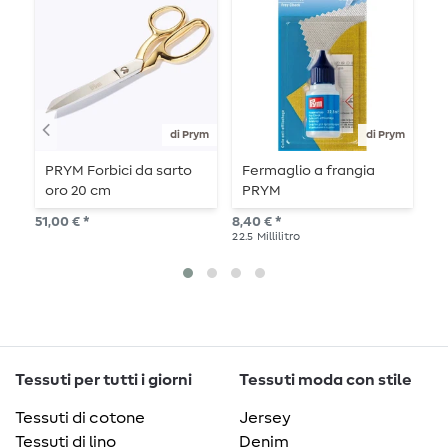
di Prym
di Prym
PRYM Forbici da sarto
Fermaglio a frangia
P
oro 20 cm
PRYM
m
-
51,00 € *
8,40 € *
3,9
22.5
Millilitro
1
me
Tessuti per tutti i giorni
Tessuti moda con stile
Tessuti di cotone
Jersey
Tessuti di lino
Denim