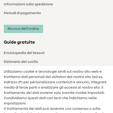
Informazioni sulla spedizione
Metodi di pagamento
Revoca dell'ordine
Guide gratuite
Enciclopedia dei tessuti
Dizionario del cucito
Nähanleitungen
Utilizziamo cookie e tecnologie simili sul nostro sito web e
trattiamo dati personali dei visitatori del nostro sito (ad es.
Assistenza e contatto
indirizzo IP) per personalizzare contenuti e annunci, integrare
media di terze parti o analizzare gli accessi al nostro sito. Il
Contatto
trattamento dei dati avviene solo tramite cookie impostati.
Condividiamo questi dati con terzi che indichiamo nelle
Informazioni sul nuovo proprietario
impostazioni.
Il trattamento dei dati può avvenire con consenso o sulla
FAQ