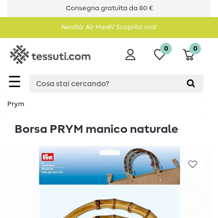
Consegna gratuita da 80 €
Novità: Air Mesh! Scoprilo ora!
0
0
☰
Prym
Borsa PRYM manico naturale