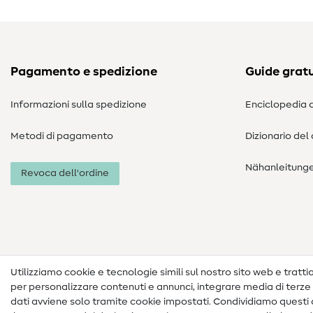
Pagamento e spedizione
Guide gratu
Informazioni sulla spedizione
Enciclopedia d
Metodi di pagamento
Dizionario del
Nähanleitung
Revoca dell'ordine
Utilizziamo cookie e tecnologie simili sul nostro sito web e trattiam
per personalizzare contenuti e annunci, integrare media di terze p
dati avviene solo tramite cookie impostati. Condividiamo questi d
Informazioni legali
Privacy
Condizioni generali