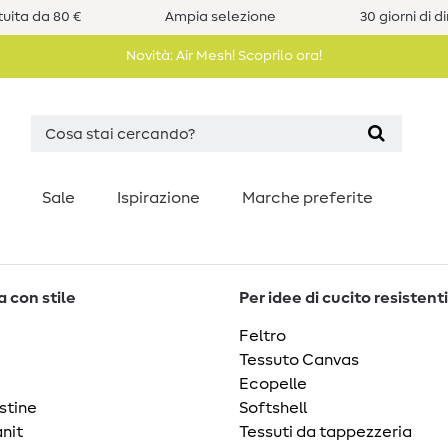
uita da 80 €
Ampia selezione
30 giorni di d
Novità: Air Mesh! Scoprilo ora!
Sale
Ispirazione
Marche preferite
 con stile
Per idee di cucito resistenti
Feltro
Tessuto Canvas
Ecopelle
stine
Softshell
nit
Tessuti da tappezzeria