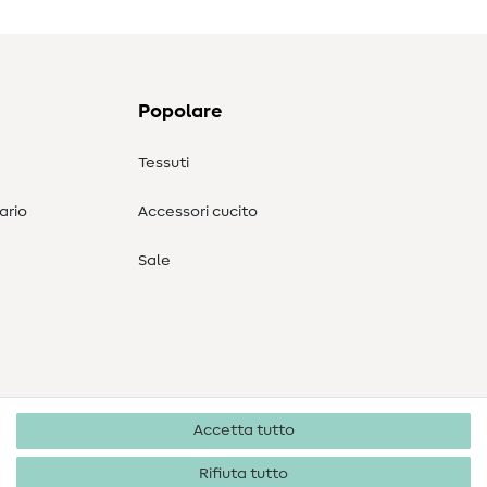
Popolare
Tessuti
ario
Accessori cucito
Sale
Accetta tutto
Rifiuta tutto
Diritti d'autore 2026 SewIY GmbH