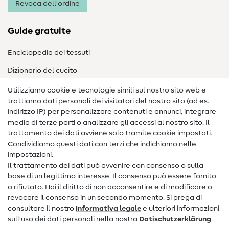
Revoca dell'ordine
Guide gratuite
Enciclopedia dei tessuti
Dizionario del cucito
Nähanleitungen
Utilizziamo cookie e tecnologie simili sul nostro sito web e
trattiamo dati personali dei visitatori del nostro sito (ad es.
Assistenza e contatto
indirizzo IP) per personalizzare contenuti e annunci, integrare
media di terze parti o analizzare gli accessi al nostro sito. Il
Contatto
trattamento dei dati avviene solo tramite cookie impostati.
Condividiamo questi dati con terzi che indichiamo nelle
Informazioni sul nuovo proprietario
impostazioni.
Il trattamento dei dati può avvenire con consenso o sulla
FAQ
base di un legittimo interesse. Il consenso può essere fornito
Diritto di recesso
o rifiutato. Hai il diritto di non acconsentire e di modificare o
revocare il consenso in un secondo momento. Si prega di
Popolare
consultare il nostro
Informativa legale
e ulteriori informazioni
sull'uso dei dati personali nella nostra
Dati­schutz­erklärung
.
Tessuti