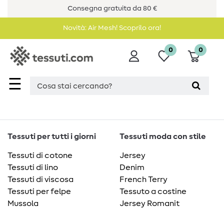
Consegna gratuita da 80 €
Novità: Air Mesh! Scoprilo ora!
0
0
☰
Tessuti per tutti i giorni
Tessuti moda con stile
Tessuti di cotone
Jersey
Tessuti di lino
Denim
Tessuti di viscosa
French Terry
Tessuti per felpe
Tessuto a costine
Mussola
Jersey Romanit