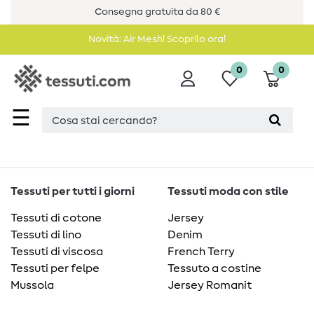
Consegna gratuita da 80 €
Novità: Air Mesh! Scoprilo ora!
0
0
☰
Tessuti per tutti i giorni
Tessuti moda con stile
Tessuti di cotone
Jersey
Tessuti di lino
Denim
Tessuti di viscosa
French Terry
Tessuti per felpe
Tessuto a costine
Mussola
Jersey Romanit