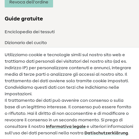
Revoca dell'ordine
Guide gratuite
Enciclopedia dei tessuti
Dizionario del cucito
Nähanleitungen
Utilizziamo cookie e tecnologie simili sul nostro sito web e
trattiamo dati personali dei visitatori del nostro sito (ad es.
Assistenza e contatto
indirizzo IP) per personalizzare contenuti e annunci, integrare
media di terze parti o analizzare gli accessi al nostro sito. Il
Contatto
trattamento dei dati avviene solo tramite cookie impostati.
Condividiamo questi dati con terzi che indichiamo nelle
Informazioni sul nuovo proprietario
impostazioni.
Il trattamento dei dati può avvenire con consenso o sulla
FAQ
base di un legittimo interesse. Il consenso può essere fornito
Diritto di recesso
o rifiutato. Hai il diritto di non acconsentire e di modificare o
revocare il consenso in un secondo momento. Si prega di
Popolare
consultare il nostro
Informativa legale
e ulteriori informazioni
sull'uso dei dati personali nella nostra
Dati­schutz­erklärung
.
Tessuti