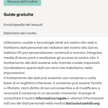
Revoca dell'ordine
Guide gratuite
Enciclopedia dei tessuti
Dizionario del cucito
Nähanleitungen
Utilizziamo cookie e tecnologie simili sul nostro sito web e
trattiamo dati personali dei visitatori del nostro sito (ad es.
Assistenza e contatto
indirizzo IP) per personalizzare contenuti e annunci, integrare
media di terze parti o analizzare gli accessi al nostro sito. Il
Contatto
trattamento dei dati avviene solo tramite cookie impostati.
Condividiamo questi dati con terzi che indichiamo nelle
Informazioni sul nuovo proprietario
impostazioni.
Il trattamento dei dati può avvenire con consenso o sulla
FAQ
base di un legittimo interesse. Il consenso può essere fornito
Diritto di recesso
o rifiutato. Hai il diritto di non acconsentire e di modificare o
revocare il consenso in un secondo momento. Si prega di
Popolare
consultare il nostro
Informativa legale
e ulteriori informazioni
sull'uso dei dati personali nella nostra
Dati­schutz­erklärung
.
Tessuti