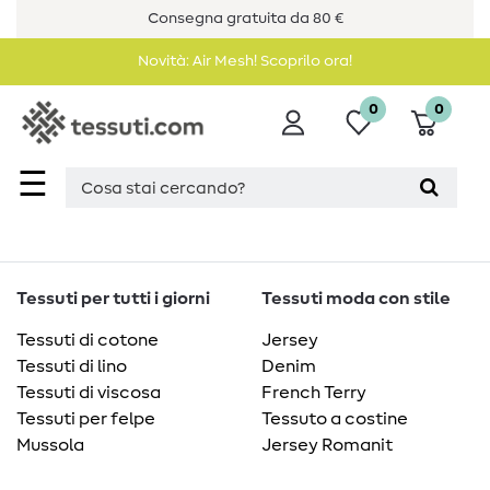
Consegna gratuita da 80 €
Novità: Air Mesh! Scoprilo ora!
0
0
☰
Tessuti per tutti i giorni
Tessuti moda con stile
Tessuti di cotone
Jersey
Tessuti di lino
Denim
Tessuti di viscosa
French Terry
Tessuti per felpe
Tessuto a costine
Mussola
Jersey Romanit