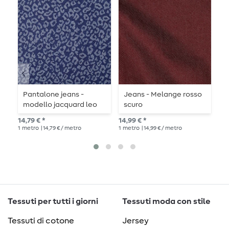
Pantalone jeans -
Jeans - Melange rosso
J
modello jacquard leo
scuro
blu scuro extra large
14,
14,79 € *
14,99 € *
1
me
1
metro
| 14,79 € / metro
1
metro
| 14,99 € / metro
Tessuti per tutti i giorni
Tessuti moda con stile
Tessuti di cotone
Jersey