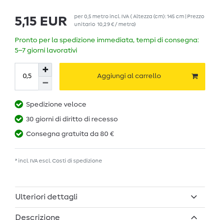
per
0,5
metro
incl. IVA
( Altezza (cm): 145 cm | Prezzo
5,15 EUR
unitario
10,29 € / metro
)
Pronto per la spedizione immediata, tempi di consegna:
5–7 giorni lavorativi
Aggiungi al carrello
Spedizione veloce
30 giorni di diritto di recesso
Consegna gratuita da 80 €
* incl. IVA escl.
Costi di spedizione
Ulteriori dettagli
Descrizione