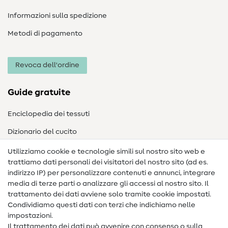
Informazioni sulla spedizione
Metodi di pagamento
Revoca dell'ordine
Guide gratuite
Enciclopedia dei tessuti
Dizionario del cucito
Nähanleitungen
Utilizziamo cookie e tecnologie simili sul nostro sito web e
trattiamo dati personali dei visitatori del nostro sito (ad es.
Assistenza e contatto
indirizzo IP) per personalizzare contenuti e annunci, integrare
media di terze parti o analizzare gli accessi al nostro sito. Il
Contatto
trattamento dei dati avviene solo tramite cookie impostati.
Condividiamo questi dati con terzi che indichiamo nelle
Informazioni sul nuovo proprietario
impostazioni.
Il trattamento dei dati può avvenire con consenso o sulla
FAQ