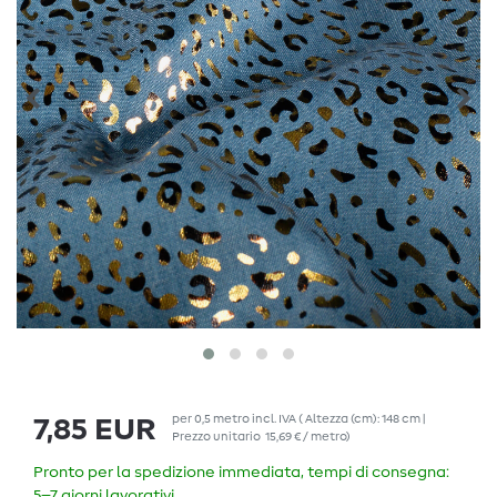
per
0,5
metro
incl. IVA
( Altezza (cm): 148 cm |
7,85 EUR
Prezzo unitario
15,69 € / metro
)
Pronto per la spedizione immediata, tempi di consegna:
5–7 giorni lavorativi