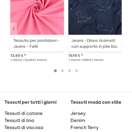
Tessuto per pantaloni -
Jeans - Dinos ricamati
J
Jeans - Twill
con supporto in pile blu
c
elasticizzato rosa uni
scuro
c
13,49 € *
19,19 € *
19,
1
metro
| 13,49 € / metro
1
metro
| 19,19 € / metro
1
me
Tessuti per tutti i giorni
Tessuti moda con stile
Tessuti di cotone
Jersey
Tessuti di lino
Denim
Tessuti di viscosa
French Terry