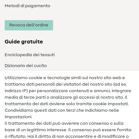
Metodi di pagamento
Revoca dell'ordine
Guide gratuite
Enciclopedia dei tessuti
Dizionario del cucito
Nähanleitungen
Utilizziamo cookie e tecnologie simili sul nostro sito web e
trattiamo dati personali dei visitatori del nostro sito (ad es.
Assistenza e contatto
indirizzo IP) per personalizzare contenuti e annunci, integrare
media di terze parti o analizzare gli accessi al nostro sito. Il
Contatto
trattamento dei dati avviene solo tramite cookie impostati.
Condividiamo questi dati con terzi che indichiamo nelle
Informazioni sul nuovo proprietario
impostazioni.
Il trattamento dei dati può avvenire con consenso o sulla
FAQ
base di un legittimo interesse. Il consenso può essere fornito
Diritto di recesso
o rifiutato. Hai il diritto di non acconsentire e di modificare o