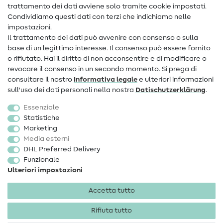
Contatto
trattamento dei dati avviene solo tramite cookie impostati.
Condividiamo questi dati con terzi che indichiamo nelle
Informazioni sul nuovo proprietario
impostazioni.
Il trattamento dei dati può avvenire con consenso o sulla
FAQ
base di un legittimo interesse. Il consenso può essere fornito
Diritto di recesso
o rifiutato. Hai il diritto di non acconsentire e di modificare o
revocare il consenso in un secondo momento. Si prega di
Popolare
consultare il nostro
Informativa legale
e ulteriori informazioni
sull'uso dei dati personali nella nostra
Dati­schutz­erklärung
.
Tessuti
Essenziale
Accessori cucito
Statistiche
Marketing
Sale
Media esterni
DHL Preferred Delivery
Funzionale
Ulteriori impostazioni
Accetta tutto
Informazioni legali
Privacy
Condizioni generali
Diritto di recesso
Rifiuta tutto