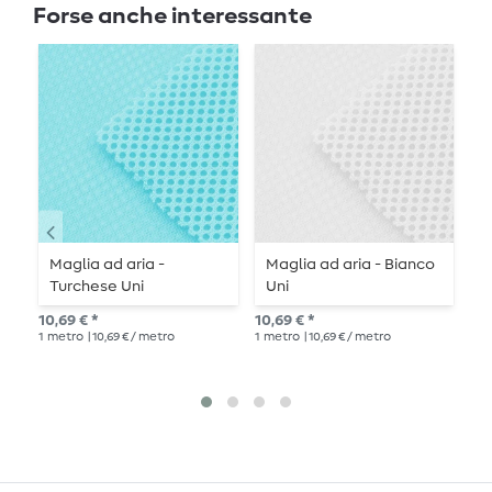
Forse anche interessante
Maglia ad aria -
Maglia ad aria - Bianco
C
Turchese Uni
Uni
10,69 € *
10,69 € *
Pre
1
metro
| 10,69 € / metro
1
metro
| 10,69 € / metro
11,8
1
me