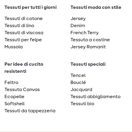
Tessuti per tutti i giorni
Tessuti moda con stile
Tessuti di cotone
Jersey
Tessuti di lino
Denim
Tessuti di viscosa
French Terry
Tessuti per felpe
Tessuto a costine
Mussola
Jersey Romanit
Per idee di cucito
Tessuti speciali
resistenti
Tencel
Feltro
Bouclé
Tessuto Canvas
Jacquard
Ecopelle
Tessuti abbigliamento
Softshell
Tessuti bio
Tessuti da tappezzeria