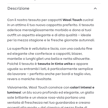
Descrizione
Con il nostro tessuto per cappotti
Wool Touch
cucirai
in un attimo il tuo nuovo cappotto preferito. Il tessuto
aderisce meravigliosamente morbido e dona ai tuoi
outfit un aspetto elegante e di alta qualità – ideale
per la mezza stagione e le fresche giornate autunnali.
La superficie è vellutata e liscia, con una caduta fine
ed elegante che conferisce a cappotti, blazer,
mantelle o lunghi gilet una bella e netta silhouette.
Poiché il tessuto è
tessuto in tinta unita
e appare
uguale su entrambi i lati, è particolarmente semplice
da lavorare – perfetto anche per bordi a taglio vivo,
revers o maniche risvoltate.
Visivamente, Wool Touch convince con
colori intensi e
luminosi
: un blu scuro profondo ed elegante, un giallo
sole brillante e un vivace rosa-viola portano una
ventata di freschezza nel tuo guardaroba e creano
accenti alla moda – dal classico al pezzo forte di