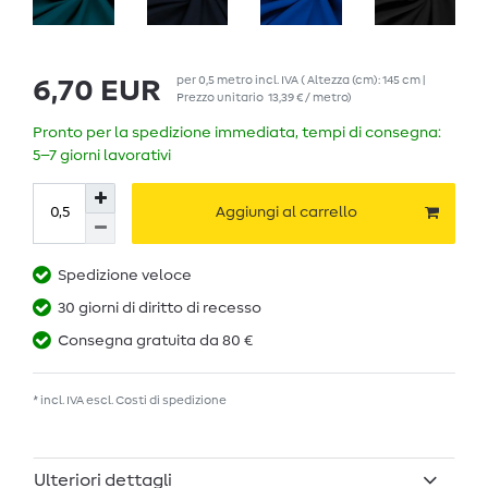
per
0,5
metro
incl. IVA
( Altezza (cm): 145 cm |
6,70 EUR
Prezzo unitario
13,39 € / metro
)
Pronto per la spedizione immediata, tempi di consegna:
5–7 giorni lavorativi
Aggiungi al carrello
Spedizione veloce
30 giorni di diritto di recesso
Consegna gratuita da 80 €
* incl. IVA escl.
Costi di spedizione
Ulteriori dettagli