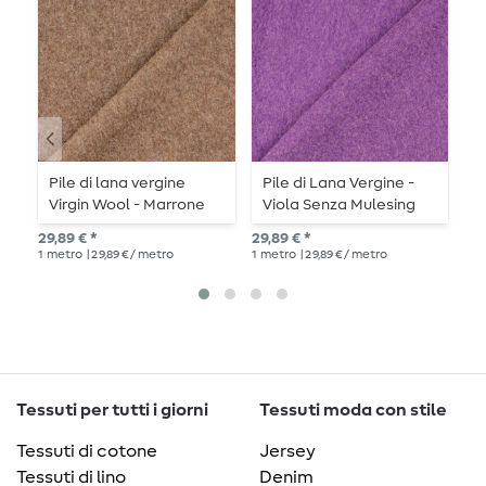
Pile di lana vergine
Pile di Lana Vergine -
P
Virgin Wool - Marrone
Viola Senza Mulesing
-
senza mulesing
M
29,89 € *
29,89 € *
29,
1
metro
| 29,89 € / metro
1
metro
| 29,89 € / metro
1
me
Tessuti per tutti i giorni
Tessuti moda con stile
Tessuti di cotone
Jersey
Tessuti di lino
Denim