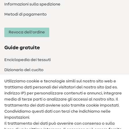
Informazioni sulla spedizione
Metodi di pagamento
Revoca dell'ordine
Guide gratuite
Enciclopedia dei tessuti
Dizionario del cucito
Nähanleitungen
Utilizziamo cookie e tecnologie simili sul nostro sito web e
trattiamo dati personali dei visitatori del nostro sito (ad es.
Assistenza e contatto
indirizzo IP) per personalizzare contenuti e annunci, integrare
media di terze parti o analizzare gli accessi al nostro sito. Il
Contatto
trattamento dei dati avviene solo tramite cookie impostati.
Condividiamo questi dati con terzi che indichiamo nelle
Informazioni sul nuovo proprietario
impostazioni.
Il trattamento dei dati può avvenire con consenso o sulla
FAQ