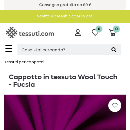
Consegna gratuita da 80 €
Novità: Air Mesh! Scoprilo ora!
0
0
☰
Tessuti per cappotti
Cappotto in tessuto Wool Touch
- Fucsia