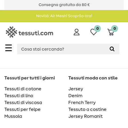
Consegna gratuita da 80 €
Novità: Air Mesh! Scoprilo ora!
0
0
☰
Tessuti per tutti i giorni
Tessuti moda con stile
Tessuti di cotone
Jersey
Tessuti di lino
Denim
Tessuti di viscosa
French Terry
Tessuti per felpe
Tessuto a costine
Mussola
Jersey Romanit