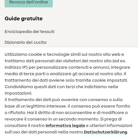
Revoca dell'ordine
Guide gratuite
Enciclopedia dei tessuti
Dizionario del cucito
Nähanleitungen
Utilizziamo cookie e tecnologie simili sul nostro sito web e
trattiamo dati personali dei visitatori del nostro sito (ad es.
Assistenza e contatto
indirizzo IP) per personalizzare contenuti e annunci, integrare
media di terze parti o analizzare gli accessi al nostro sito. Il
Contatto
trattamento dei dati avviene solo tramite cookie impostati.
Condividiamo questi dati con terzi che indichiamo nelle
Informazioni sul nuovo proprietario
impostazioni.
Il trattamento dei dati può avvenire con consenso o sulla
FAQ
base di un legittimo interesse. Il consenso può essere fornito
Diritto di recesso
o rifiutato. Hai il diritto di non acconsentire e di modificare o
revocare il consenso in un secondo momento. Si prega di
Popolare
consultare il nostro
Informativa legale
e ulteriori informazioni
sull'uso dei dati personali nella nostra
Dati­schutz­erklärung
.
Tessuti