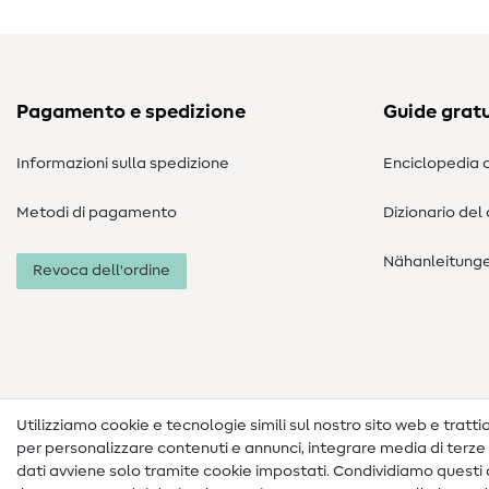
Pagamento e spedizione
Guide gratu
Informazioni sulla spedizione
Enciclopedia d
Metodi di pagamento
Dizionario del
Nähanleitung
Revoca dell'ordine
Utilizziamo cookie e tecnologie simili sul nostro sito web e trattiam
per personalizzare contenuti e annunci, integrare media di terze p
dati avviene solo tramite cookie impostati. Condividiamo questi d
Informazioni legali
Privacy
Condizioni generali