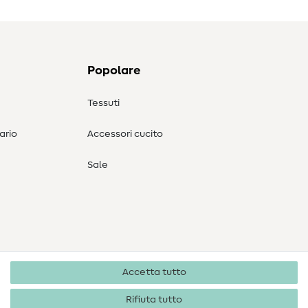
Popolare
Tessuti
ario
Accessori cucito
Sale
Accetta tutto
Rifiuta tutto
Diritti d'autore 2026 SewIY GmbH