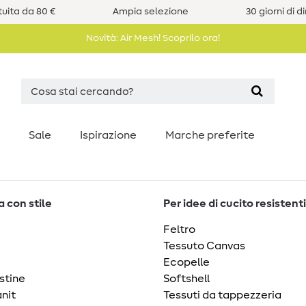
uita da 80 €
Ampia selezione
30 giorni di d
Novità: Air Mesh! Scoprilo ora!
Sale
Ispirazione
Marche preferite
 con stile
Per idee di cucito resistenti
Feltro
Tessuto Canvas
Ecopelle
stine
Softshell
nit
Tessuti da tappezzeria