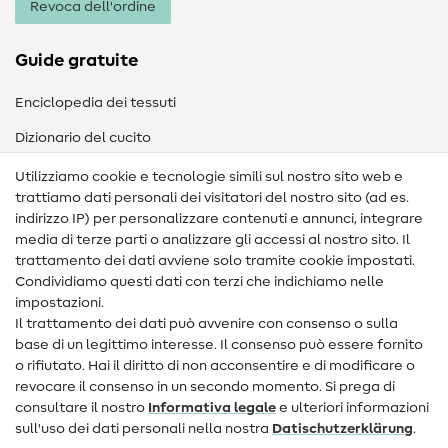
Revoca dell'ordine
Guide gratuite
Enciclopedia dei tessuti
Dizionario del cucito
Nähanleitungen
Utilizziamo cookie e tecnologie simili sul nostro sito web e
trattiamo dati personali dei visitatori del nostro sito (ad es.
Assistenza e contatto
indirizzo IP) per personalizzare contenuti e annunci, integrare
media di terze parti o analizzare gli accessi al nostro sito. Il
Contatto
trattamento dei dati avviene solo tramite cookie impostati.
Condividiamo questi dati con terzi che indichiamo nelle
Informazioni sul nuovo proprietario
impostazioni.
Il trattamento dei dati può avvenire con consenso o sulla
FAQ
base di un legittimo interesse. Il consenso può essere fornito
Diritto di recesso
o rifiutato. Hai il diritto di non acconsentire e di modificare o
revocare il consenso in un secondo momento. Si prega di
Popolare
consultare il nostro
Informativa legale
e ulteriori informazioni
sull'uso dei dati personali nella nostra
Dati­schutz­erklärung
.
Tessuti