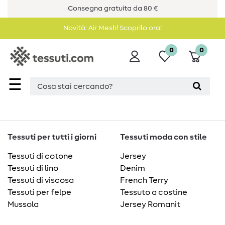
Consegna gratuita da 80 €
Novità: Air Mesh! Scoprilo ora!
0
0
☰
Tessuti per tutti i giorni
Tessuti moda con stile
Tessuti di cotone
Jersey
Tessuti di lino
Denim
Tessuti di viscosa
French Terry
Tessuti per felpe
Tessuto a costine
Mussola
Jersey Romanit