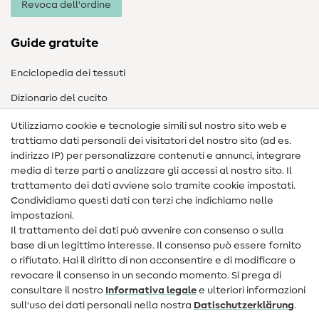
Revoca dell'ordine
Guide gratuite
Enciclopedia dei tessuti
Dizionario del cucito
Nähanleitungen
Utilizziamo cookie e tecnologie simili sul nostro sito web e
trattiamo dati personali dei visitatori del nostro sito (ad es.
Assistenza e contatto
indirizzo IP) per personalizzare contenuti e annunci, integrare
media di terze parti o analizzare gli accessi al nostro sito. Il
Contatto
trattamento dei dati avviene solo tramite cookie impostati.
Condividiamo questi dati con terzi che indichiamo nelle
Informazioni sul nuovo proprietario
impostazioni.
Il trattamento dei dati può avvenire con consenso o sulla
FAQ
base di un legittimo interesse. Il consenso può essere fornito
Diritto di recesso
o rifiutato. Hai il diritto di non acconsentire e di modificare o
revocare il consenso in un secondo momento. Si prega di
Popolare
consultare il nostro
Informativa legale
e ulteriori informazioni
sull'uso dei dati personali nella nostra
Dati­schutz­erklärung
.
Tessuti