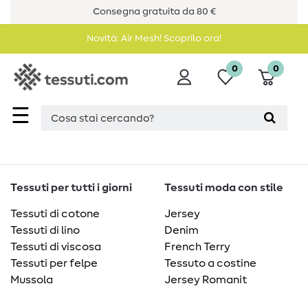
Consegna gratuita da 80 €
Novità: Air Mesh! Scoprilo ora!
0
0
☰
Tessuti per tutti i giorni
Tessuti moda con stile
Tessuti di cotone
Jersey
Tessuti di lino
Denim
Tessuti di viscosa
French Terry
Tessuti per felpe
Tessuto a costine
Mussola
Jersey Romanit