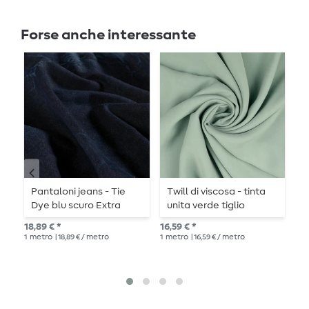
Forse anche interessante
Pantaloni jeans - Tie
Twill di viscosa - tinta
P
Dye blu scuro Extra
unita verde tiglio
g
large
finitura Tencel
e
18,89 € *
16,59 € *
Pre
l
1
metro
| 18,89 € / metro
1
metro
| 16,59 € / metro
10,
1
me