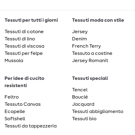
Tessuti per tutti i giorni
Tessuti moda con stile
Tessuti di cotone
Jersey
Tessuti di lino
Denim
Tessuti di viscosa
French Terry
Tessuti per felpe
Tessuto a costine
Mussola
Jersey Romanit
Per idee di cucito
Tessuti speciali
resistenti
Tencel
Feltro
Bouclé
Tessuto Canvas
Jacquard
Ecopelle
Tessuti abbigliamento
Softshell
Tessuti bio
Tessuti da tappezzeria