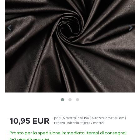
per
0,5
metro
incl. IVA
( Altezza (cm): 140 cm |
10,95 EUR
Prezzo unitario
21,89 € / metro
)
Pronto per la spedizione immediata, tempi di consegna:
5–7 giorni lavorativi