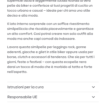
superficie liscia e leggermente lucida ricorda la vera
pelle da biker e conferisce ai tuoi progetti di cucito un
tocco urbano e casual – ideale per chi ama uno stile
deciso e alla moda.
Il lato interno sorprende con un soffice rivestimento
similpelliccia che riscalda piacevolmente e garantisce
un alto comfort. Così potrai creare non solo outfit alla
moda ma anche capi comodi da indossare.
Lavora questa similpelle per leggings rock, gonne
aderenti, giacche e gilet in stile biker oppure usala per
borse, clutch e accessori di tendenza. Che sia per tutti i
giorni, feste o festival – con questa ecopelle nera
darai un tocco di moda che è morbido al tatto e forte
nell’aspetto.
Istruzioni per la cura
Responsabile UE