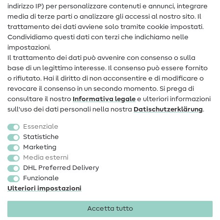
Assistenza e contatto
indirizzo IP) per personalizzare contenuti e annunci, integrare
media di terze parti o analizzare gli accessi al nostro sito. Il
Contatto
trattamento dei dati avviene solo tramite cookie impostati.
Condividiamo questi dati con terzi che indichiamo nelle
Informazioni sul nuovo proprietario
impostazioni.
Il trattamento dei dati può avvenire con consenso o sulla
FAQ
base di un legittimo interesse. Il consenso può essere fornito
Diritto di recesso
o rifiutato. Hai il diritto di non acconsentire e di modificare o
revocare il consenso in un secondo momento. Si prega di
Popolare
consultare il nostro
Informativa legale
e ulteriori informazioni
sull'uso dei dati personali nella nostra
Dati­schutz­erklärung
.
Tessuti
Essenziale
Accessori cucito
Statistiche
Marketing
Sale
Media esterni
DHL Preferred Delivery
Funzionale
Ulteriori impostazioni
Accetta tutto
Informazioni legali
Privacy
Condizioni generali