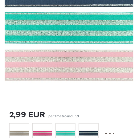
2,99 EUR
per
1
metro
incl. IVA