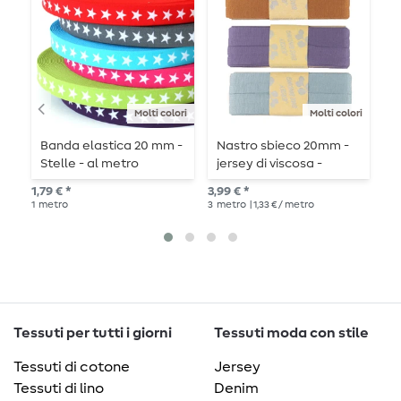
Molti colori
Molti colori
Banda elastica 20 mm -
Nastro sbieco 20mm -
F
Stelle - al metro
jersey di viscosa -
g
lunghezza 3m
1,79 € *
3,99 € *
3,1
1
metro
3
metro
| 1,33 € / metro
1
me
Tessuti per tutti i giorni
Tessuti moda con stile
Tessuti di cotone
Jersey
Tessuti di lino
Denim