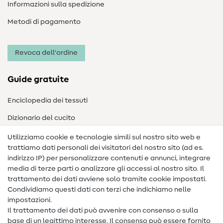
Informazioni sulla spedizione
Metodi di pagamento
Revoca dell'ordine
Guide gratuite
Enciclopedia dei tessuti
Dizionario del cucito
Nähanleitungen
Utilizziamo cookie e tecnologie simili sul nostro sito web e
trattiamo dati personali dei visitatori del nostro sito (ad es.
Assistenza e contatto
indirizzo IP) per personalizzare contenuti e annunci, integrare
media di terze parti o analizzare gli accessi al nostro sito. Il
Contatto
trattamento dei dati avviene solo tramite cookie impostati.
Condividiamo questi dati con terzi che indichiamo nelle
Informazioni sul nuovo proprietario
impostazioni.
Il trattamento dei dati può avvenire con consenso o sulla
FAQ
base di un legittimo interesse. Il consenso può essere fornito