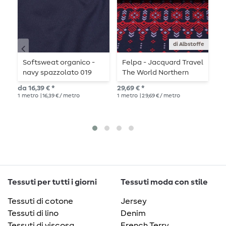
di Albstoffe
Softsweat organico -
Felpa - Jacquard Travel
S
navy spazzolato 019
The World Northern
g
Lights Blu
da 16,39 € *
29,69 € *
Pre
1
metro
| 16,39 € / metro
1
metro
| 29,69 € / metro
15,
1
me
Tessuti per tutti i giorni
Tessuti moda con stile
Tessuti di cotone
Jersey
Tessuti di lino
Denim
Tessuti di viscosa
French Terry