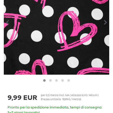
per
0,5
metro
incl. IVA
( Altezza (cm): 143 cm |
9,99 EUR
Prezzo unitario
19,99 € / metro
)
Pronto per la spedizione immediata, tempi di consegna:
5–7 giorni lavorativi