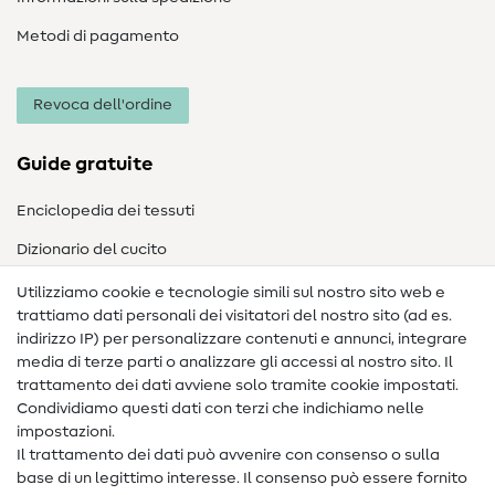
Metodi di pagamento
Revoca dell'ordine
Guide gratuite
Enciclopedia dei tessuti
Dizionario del cucito
Nähanleitungen
Utilizziamo cookie e tecnologie simili sul nostro sito web e
trattiamo dati personali dei visitatori del nostro sito (ad es.
Assistenza e contatto
indirizzo IP) per personalizzare contenuti e annunci, integrare
media di terze parti o analizzare gli accessi al nostro sito. Il
Contatto
trattamento dei dati avviene solo tramite cookie impostati.
Condividiamo questi dati con terzi che indichiamo nelle
Informazioni sul nuovo proprietario
impostazioni.
Il trattamento dei dati può avvenire con consenso o sulla
FAQ
base di un legittimo interesse. Il consenso può essere fornito