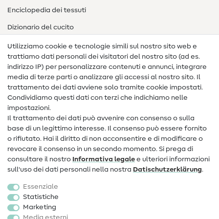
Enciclopedia dei tessuti
Dizionario del cucito
Nähanleitungen
Utilizziamo cookie e tecnologie simili sul nostro sito web e
trattiamo dati personali dei visitatori del nostro sito (ad es.
Assistenza e contatto
indirizzo IP) per personalizzare contenuti e annunci, integrare
media di terze parti o analizzare gli accessi al nostro sito. Il
Contatto
trattamento dei dati avviene solo tramite cookie impostati.
Condividiamo questi dati con terzi che indichiamo nelle
Informazioni sul nuovo proprietario
impostazioni.
Il trattamento dei dati può avvenire con consenso o sulla
FAQ
base di un legittimo interesse. Il consenso può essere fornito
Diritto di recesso
o rifiutato. Hai il diritto di non acconsentire e di modificare o
revocare il consenso in un secondo momento. Si prega di
Popolare
consultare il nostro
Informativa legale
e ulteriori informazioni
sull'uso dei dati personali nella nostra
Dati­schutz­erklärung
.
Tessuti
Essenziale
Accessori cucito
Statistiche
Marketing
Sale
Media esterni