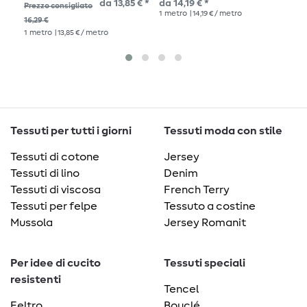
da 13,85 € *
da 14,19 € *
15,
Prezzo consigliato
1
metro
| 14,19 € / metro
1
me
16,29 €
1
metro
| 13,85 € / metro
Tessuti per tutti i giorni
Tessuti moda con stile
Tessuti di cotone
Jersey
Tessuti di lino
Denim
Tessuti di viscosa
French Terry
Tessuti per felpe
Tessuto a costine
Mussola
Jersey Romanit
Per idee di cucito
Tessuti speciali
resistenti
Tencel
Feltro
Bouclé