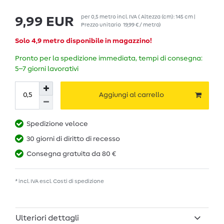
per
0,5
metro
incl. IVA
( Altezza (cm): 145 cm |
9,99 EUR
Prezzo unitario
19,99 € / metro
)
Solo 4,9 metro disponibile in magazzino!
Pronto per la spedizione immediata, tempi di consegna:
5–7 giorni lavorativi
Aggiungi al carrello
Spedizione veloce
30 giorni di diritto di recesso
Consegna gratuita da 80 €
* incl. IVA escl.
Costi di spedizione
Ulteriori dettagli