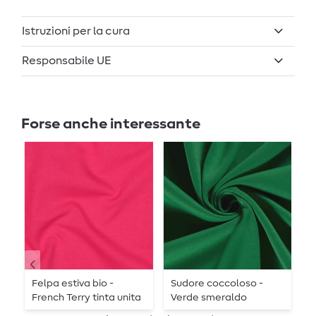
Istruzioni per la cura
Responsabile UE
Forse anche interessante
Felpa estiva bio -
Sudore coccoloso -
S
French Terry tinta unita
Verde smeraldo
T
fucsia 033
spazzolato