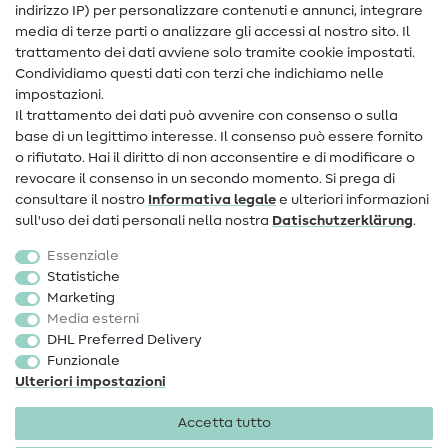
Assistenza e contatto
indirizzo IP) per personalizzare contenuti e annunci, integrare
media di terze parti o analizzare gli accessi al nostro sito. Il
Contatto
trattamento dei dati avviene solo tramite cookie impostati.
Condividiamo questi dati con terzi che indichiamo nelle
Informazioni sul nuovo proprietario
impostazioni.
Il trattamento dei dati può avvenire con consenso o sulla
FAQ
base di un legittimo interesse. Il consenso può essere fornito
Diritto di recesso
o rifiutato. Hai il diritto di non acconsentire e di modificare o
revocare il consenso in un secondo momento. Si prega di
Popolare
consultare il nostro
Informativa legale
e ulteriori informazioni
sull'uso dei dati personali nella nostra
Dati­schutz­erklärung
.
Tessuti
Essenziale
Accessori cucito
Statistiche
Marketing
Sale
Media esterni
DHL Preferred Delivery
Funzionale
Ulteriori impostazioni
Accetta tutto
Informazioni legali
Privacy
Condizioni generali