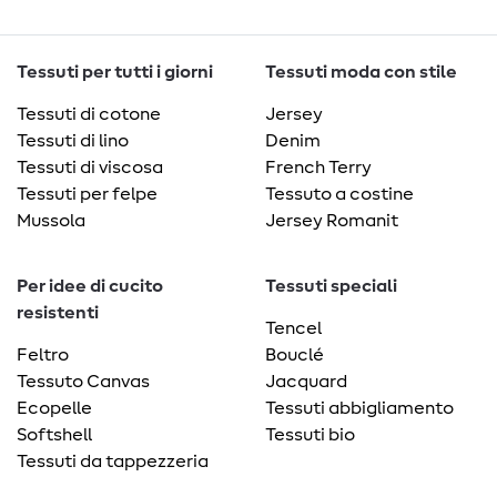
Tessuti per tutti i giorni
Tessuti moda con stile
Tessuti di cotone
Jersey
Tessuti di lino
Denim
Tessuti di viscosa
French Terry
Tessuti per felpe
Tessuto a costine
Mussola
Jersey Romanit
Per idee di cucito
Tessuti speciali
resistenti
Tencel
Feltro
Bouclé
Tessuto Canvas
Jacquard
Ecopelle
Tessuti abbigliamento
Softshell
Tessuti bio
Tessuti da tappezzeria