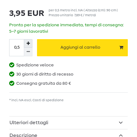
per
0,5
metro
incl. IVA
( Altezza (cm): 90 cm |
3,95 EUR
Prezzo unitario
7,89 € / metro
)
Pronto per la spedizione immediata, tempi di consegna:
5–7 giorni lavorativi
Aggiungi al carrello
Spedizione veloce
30 giorni di diritto di recesso
Consegna gratuita da 80 €
* incl. IVA escl.
Costi di spedizione
Ulteriori dettagli
Descrizione