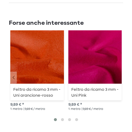
Forse anche interessante
Feltro da ricamo 3 mm -
Feltro da ricamo 3 mm -
F
Uni arancione-rosso
Uni Pink
b
9,89 € *
9,89 € *
9,8
1
metro
| 9,89 € / metro
1
metro
| 9,89 € / metro
1
me