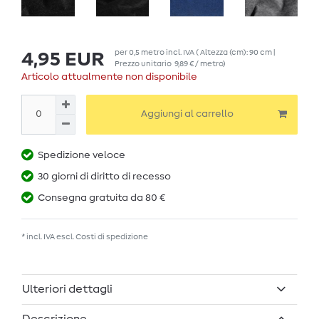
per
0,5
metro
incl. IVA
( Altezza (cm): 90 cm |
4,95 EUR
Prezzo unitario
9,89 € / metro
)
Articolo attualmente non disponibile
Aggiungi al carrello
Spedizione veloce
30 giorni di diritto di recesso
Consegna gratuita da 80 €
* incl. IVA escl.
Costi di spedizione
Ulteriori dettagli