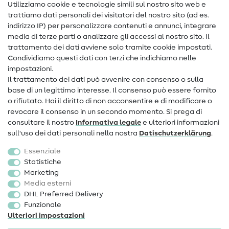
Nähanleitungen
Utilizziamo cookie e tecnologie simili sul nostro sito web e
trattiamo dati personali dei visitatori del nostro sito (ad es.
Assistenza e contatto
indirizzo IP) per personalizzare contenuti e annunci, integrare
media di terze parti o analizzare gli accessi al nostro sito. Il
Contatto
trattamento dei dati avviene solo tramite cookie impostati.
Condividiamo questi dati con terzi che indichiamo nelle
Informazioni sul nuovo proprietario
impostazioni.
Il trattamento dei dati può avvenire con consenso o sulla
FAQ
base di un legittimo interesse. Il consenso può essere fornito
Diritto di recesso
o rifiutato. Hai il diritto di non acconsentire e di modificare o
revocare il consenso in un secondo momento. Si prega di
Popolare
consultare il nostro
Informativa legale
e ulteriori informazioni
sull'uso dei dati personali nella nostra
Dati­schutz­erklärung
.
Tessuti
Essenziale
Accessori cucito
Statistiche
Marketing
Sale
Media esterni
DHL Preferred Delivery
Funzionale
Ulteriori impostazioni