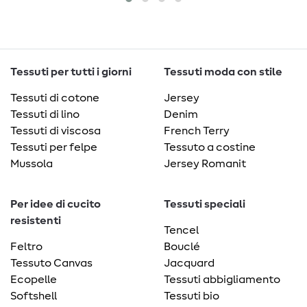
Tessuti per tutti i giorni
Tessuti moda con stile
Tessuti di cotone
Jersey
Tessuti di lino
Denim
Tessuti di viscosa
French Terry
Tessuti per felpe
Tessuto a costine
Mussola
Jersey Romanit
Per idee di cucito
Tessuti speciali
resistenti
Tencel
Feltro
Bouclé
Tessuto Canvas
Jacquard
Ecopelle
Tessuti abbigliamento
Softshell
Tessuti bio