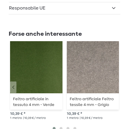
Responsabile UE
Forse anche interessante
Feltro artificiale in
Feltro artificiale Feltro
F
tessuto 4 mm - Verde
tessile 4 mm - Grigio
U
bosco
melange
10,39 € *
10,39 € *
9,8
1
metro
| 10,39 € / metro
1
metro
| 10,39 € / metro
1
me