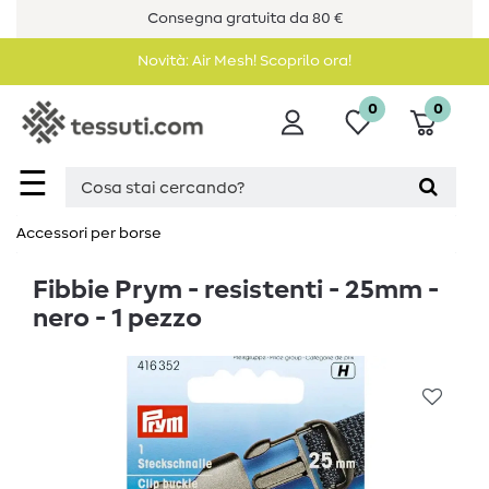
Consegna gratuita da 80 €
Novità: Air Mesh! Scoprilo ora!
0
0
☰
Accessori per borse
Fibbie Prym - resistenti - 25mm -
nero - 1 pezzo