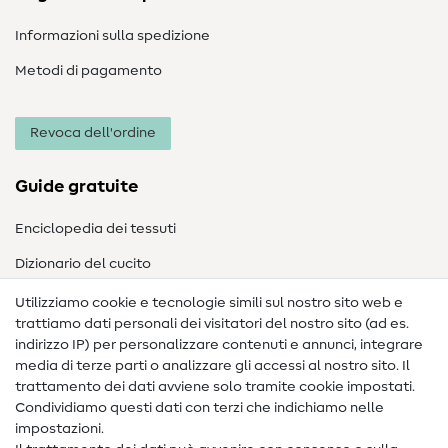
Informazioni sulla spedizione
Metodi di pagamento
Revoca dell'ordine
Guide gratuite
Enciclopedia dei tessuti
Dizionario del cucito
Nähanleitungen
Utilizziamo cookie e tecnologie simili sul nostro sito web e
trattiamo dati personali dei visitatori del nostro sito (ad es.
Assistenza e contatto
indirizzo IP) per personalizzare contenuti e annunci, integrare
media di terze parti o analizzare gli accessi al nostro sito. Il
Contatto
trattamento dei dati avviene solo tramite cookie impostati.
Condividiamo questi dati con terzi che indichiamo nelle
Informazioni sul nuovo proprietario
impostazioni.