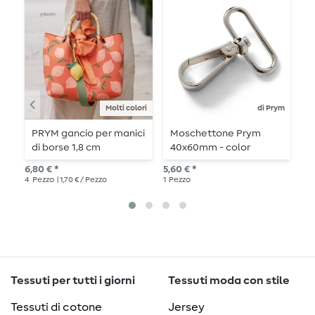
Molti colori
di Prym
PRYM gancio per manici
Moschettone Prym
F
di borse 1,8 cm
40x60mm - color
m
argento - 1 pezzo
6,80 € *
5,60 € *
3,4
4
Pezzo
| 1,70 € / Pezzo
1
Pezzo
4
P
Tessuti per tutti i giorni
Tessuti moda con stile
Tessuti di cotone
Jersey