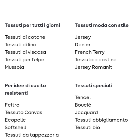
Tessuti per tutti i giorni
Tessuti moda con stile
Tessuti di cotone
Jersey
Tessuti di lino
Denim
Tessuti di viscosa
French Terry
Tessuti per felpe
Tessuto a costine
Mussola
Jersey Romanit
Per idee di cucito
Tessuti speciali
resistenti
Tencel
Feltro
Bouclé
Tessuto Canvas
Jacquard
Ecopelle
Tessuti abbigliamento
Softshell
Tessuti bio
Tessuti da tappezzeria