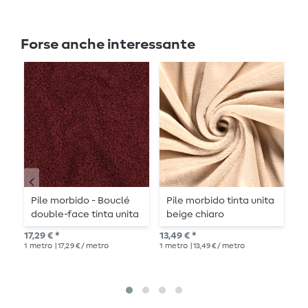
Forse anche interessante
Pile morbido - Bouclé
Pile morbido tinta unita
P
double-face tinta unita
beige chiaro
bordeaux
15,
17,29 € *
13,49 € *
1
me
1
metro
| 17,29 € / metro
1
metro
| 13,49 € / metro