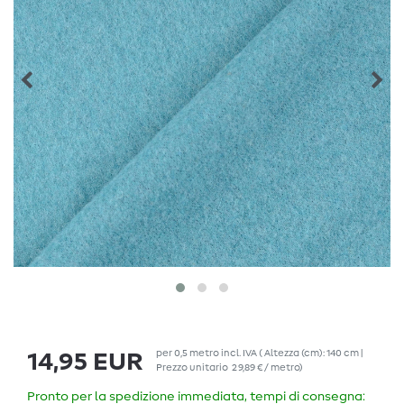
per
0,5
metro
incl. IVA
( Altezza (cm): 140 cm |
14,95 EUR
Prezzo unitario
29,89 € / metro
)
Pronto per la spedizione immediata, tempi di consegna: