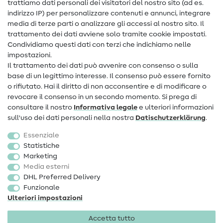
trattiamo dati personali dei visitatori del nostro sito (ad es.
Assistenza e contatto
indirizzo IP) per personalizzare contenuti e annunci, integrare
media di terze parti o analizzare gli accessi al nostro sito. Il
Contatto
trattamento dei dati avviene solo tramite cookie impostati.
Condividiamo questi dati con terzi che indichiamo nelle
Informazioni sul nuovo proprietario
impostazioni.
Il trattamento dei dati può avvenire con consenso o sulla
FAQ
base di un legittimo interesse. Il consenso può essere fornito
Diritto di recesso
o rifiutato. Hai il diritto di non acconsentire e di modificare o
revocare il consenso in un secondo momento. Si prega di
Popolare
consultare il nostro
Informativa legale
e ulteriori informazioni
sull'uso dei dati personali nella nostra
Dati­schutz­erklärung
.
Tessuti
Essenziale
Accessori cucito
Statistiche
Marketing
Sale
Media esterni
DHL Preferred Delivery
Funzionale
Ulteriori impostazioni
Accetta tutto