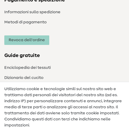
Informazioni sulla spedizione
Metodi di pagamento
Revoca dell'ordine
Guide gratuite
Enciclopedia dei tessuti
Dizionario del cucito
Nähanleitungen
Utilizziamo cookie e tecnologie simili sul nostro sito web e
trattiamo dati personali dei visitatori del nostro sito (ad es.
Assistenza e contatto
indirizzo IP) per personalizzare contenuti e annunci, integrare
media di terze parti o analizzare gli accessi al nostro sito. Il
Contatto
trattamento dei dati avviene solo tramite cookie impostati.
Condividiamo questi dati con terzi che indichiamo nelle
Informazioni sul nuovo proprietario
impostazioni.