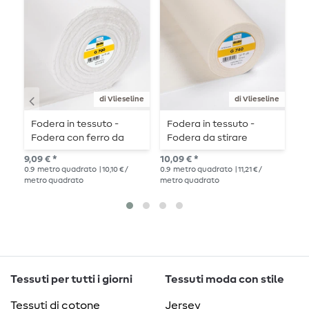
di Vlieseline
di Vlieseline
Fodera in tessuto -
Fodera in tessuto -
F
Fodera con ferro da
Fodera da stirare
s
stiro Vlieseline G700
Vlieseline G740 - ecrù
9,09 € *
10,09 € *
14,
0.9
metro quadrato
| 10,10 € /
0.9
metro quadrato
| 11,21 € /
0.9
metro quadrato
metro quadrato
met
Tessuti per tutti i giorni
Tessuti moda con stile
Tessuti di cotone
Jersey