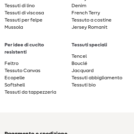
Tessuti di lino
Denim
Tessuti di viscosa
French Terry
Tessuti per felpe
Tessuto a costine
Mussola
Jersey Romanit
Per idee di cucito
Tessuti speciali
resistenti
Tencel
Feltro
Bouclé
Tessuto Canvas
Jacquard
Ecopelle
Tessuti abbigliamento
Softshell
Tessuti bio
Tessuti da tappezzeria
Pagamento e spedizione