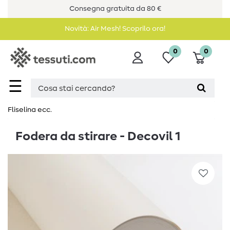
Consegna gratuita da 80 €
Novità: Air Mesh! Scoprilo ora!
0
0
☰
Fliselina ecc.
Fodera da stirare - Decovil 1