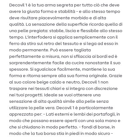
Decovil 1 è la tua arma segreta per tutto ciò che deve
avere la giusta forma e stabilità - e allo stesso tempo
deve risultare piacevolmente morbido e di alta
qualità. La sensazione della superficie ricorda quella di
una pelle pregiata: stabile, liscia e flessibile allo stesso
tempo. L'interfodera si applica semplicemente con il
ferro da stiro sul retro del tessuto e si lega ad esso in
modo permanente. Può essere tagliata
perfettamente a misura, non si sfilaccia ai bordi ed è
sorprendentemente facile da cucire nonostante il suo
spessore. Si sgualcisce facilmente, mantiene la sua
forma e ritorna sempre alla sua forma originale. Grazie
al suo colore beige caldo e neutro, Decovil 1 non
traspare nei tessuti chiari e si integra con discrezione
nei tuoi progetti. Ideale se vuoi ottenere una
sensazione di alta qualità simile alla pelle senza
utilizzare la pelle vera. Decovil 1 è particolarmente
apprezzato per: - Lati esterni e lembi dei portafogli, in
modo che possano essere aperti con una sola mano e
che si chiudano in modo perfetto. - fondi di borse, in
modo che la tua borsa stia in piedi in modo sicuro -