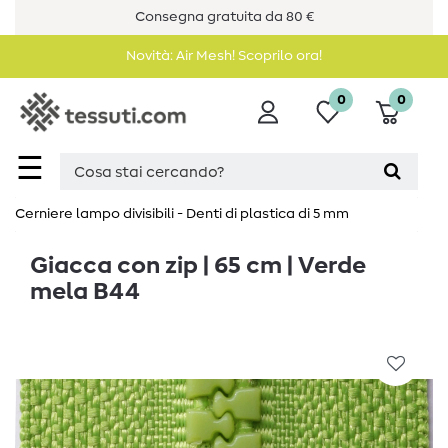
Consegna gratuita da 80 €
Novità: Air Mesh! Scoprilo ora!
0
0
☰
Cerniere lampo divisibili - Denti di plastica di 5 mm
Giacca con zip | 65 cm | Verde
mela B44