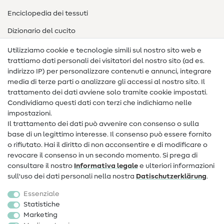
Enciclopedia dei tessuti
Dizionario del cucito
Nähanleitungen
Utilizziamo cookie e tecnologie simili sul nostro sito web e
trattiamo dati personali dei visitatori del nostro sito (ad es.
Assistenza e contatto
indirizzo IP) per personalizzare contenuti e annunci, integrare
media di terze parti o analizzare gli accessi al nostro sito. Il
Contatto
trattamento dei dati avviene solo tramite cookie impostati.
Condividiamo questi dati con terzi che indichiamo nelle
Informazioni sul nuovo proprietario
impostazioni.
Il trattamento dei dati può avvenire con consenso o sulla
FAQ
base di un legittimo interesse. Il consenso può essere fornito
Diritto di recesso
o rifiutato. Hai il diritto di non acconsentire e di modificare o
revocare il consenso in un secondo momento. Si prega di
Popolare
consultare il nostro
Informativa legale
e ulteriori informazioni
sull'uso dei dati personali nella nostra
Dati­schutz­erklärung
.
Tessuti
Essenziale
Accessori cucito
Statistiche
Marketing
Sale