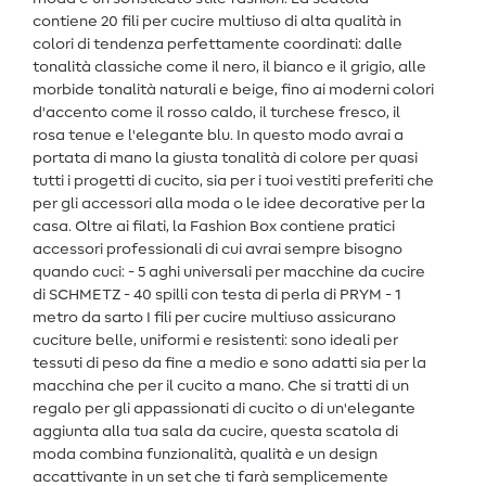
contiene 20 fili per cucire multiuso di alta qualità in
colori di tendenza perfettamente coordinati: dalle
tonalità classiche come il nero, il bianco e il grigio, alle
morbide tonalità naturali e beige, fino ai moderni colori
d'accento come il rosso caldo, il turchese fresco, il
rosa tenue e l'elegante blu. In questo modo avrai a
portata di mano la giusta tonalità di colore per quasi
tutti i progetti di cucito, sia per i tuoi vestiti preferiti che
per gli accessori alla moda o le idee decorative per la
casa. Oltre ai filati, la Fashion Box contiene pratici
accessori professionali di cui avrai sempre bisogno
quando cuci: - 5 aghi universali per macchine da cucire
di SCHMETZ - 40 spilli con testa di perla di PRYM - 1
metro da sarto I fili per cucire multiuso assicurano
cuciture belle, uniformi e resistenti: sono ideali per
tessuti di peso da fine a medio e sono adatti sia per la
macchina che per il cucito a mano. Che si tratti di un
regalo per gli appassionati di cucito o di un'elegante
aggiunta alla tua sala da cucire, questa scatola di
moda combina funzionalità, qualità e un design
accattivante in un set che ti farà semplicemente