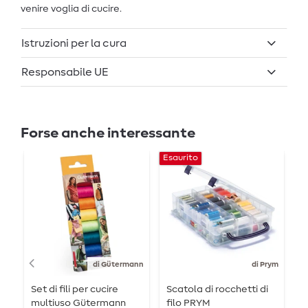
venire voglia di cucire.
Istruzioni per la cura
Responsabile UE
Forse anche interessante
Esaurito
di Gütermann
di Prym
Set di fili per cucire
Scatola di rocchetti di
S
multiuso Gütermann
filo PRYM
m