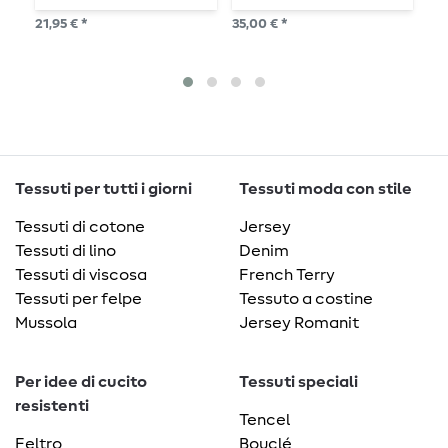
Fashion - 8 x 100m
c
21,95 € *
35,00 € *
24,
10
1
Tessuti per tutti i giorni
Tessuti moda con stile
Tessuti di cotone
Jersey
Tessuti di lino
Denim
Tessuti di viscosa
French Terry
Tessuti per felpe
Tessuto a costine
Mussola
Jersey Romanit
Per idee di cucito
Tessuti speciali
resistenti
Tencel
Feltro
Bouclé