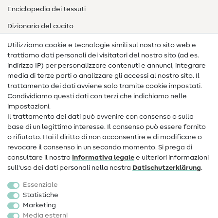
Enciclopedia dei tessuti
Dizionario del cucito
Nähanleitungen
Utilizziamo cookie e tecnologie simili sul nostro sito web e
trattiamo dati personali dei visitatori del nostro sito (ad es.
Assistenza e contatto
indirizzo IP) per personalizzare contenuti e annunci, integrare
media di terze parti o analizzare gli accessi al nostro sito. Il
Contatto
trattamento dei dati avviene solo tramite cookie impostati.
Condividiamo questi dati con terzi che indichiamo nelle
Informazioni sul nuovo proprietario
impostazioni.
Il trattamento dei dati può avvenire con consenso o sulla
FAQ
base di un legittimo interesse. Il consenso può essere fornito
Diritto di recesso
o rifiutato. Hai il diritto di non acconsentire e di modificare o
revocare il consenso in un secondo momento. Si prega di
Popolare
consultare il nostro
Informativa legale
e ulteriori informazioni
sull'uso dei dati personali nella nostra
Dati­schutz­erklärung
.
Tessuti
Essenziale
Accessori cucito
Statistiche
Marketing
Sale
Media esterni