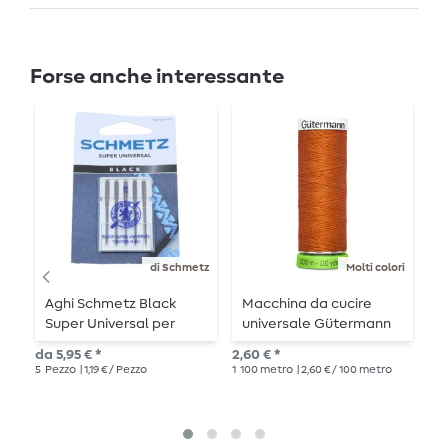
Forse anche interessante
di Schmetz
Molti colori
Aghi Schmetz Black
Macchina da cucire
P
Super Universal per
universale Gütermann
C
macchine da cucire
rPET 100m
O
da 5,95 € *
2,60 € *
11,
5
Pezzo
| 1,19 € / Pezzo
1
100 metro
| 2,60 € / 100 metro
1
me