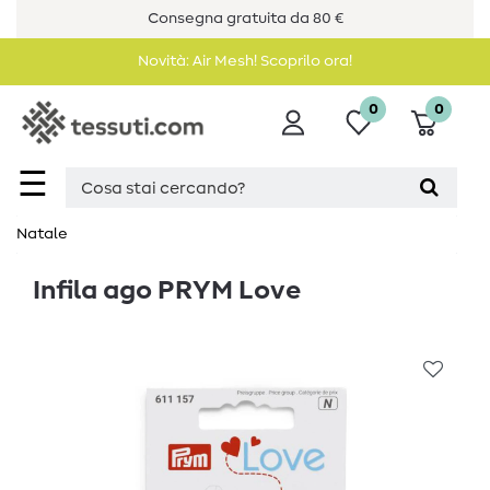
Consegna gratuita da 80 €
Novità: Air Mesh! Scoprilo ora!
0
0
☰
Natale
Infila ago PRYM Love