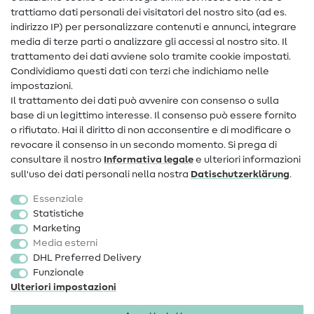
trattiamo dati personali dei visitatori del nostro sito (ad es.
Assistenza e contatto
indirizzo IP) per personalizzare contenuti e annunci, integrare
media di terze parti o analizzare gli accessi al nostro sito. Il
Contatto
trattamento dei dati avviene solo tramite cookie impostati.
Condividiamo questi dati con terzi che indichiamo nelle
Informazioni sul nuovo proprietario
impostazioni.
Il trattamento dei dati può avvenire con consenso o sulla
FAQ
base di un legittimo interesse. Il consenso può essere fornito
Diritto di recesso
o rifiutato. Hai il diritto di non acconsentire e di modificare o
revocare il consenso in un secondo momento. Si prega di
Popolare
consultare il nostro
Informativa legale
e ulteriori informazioni
sull'uso dei dati personali nella nostra
Dati­schutz­erklärung
.
Tessuti
Essenziale
Accessori cucito
Statistiche
Marketing
Sale
Media esterni
DHL Preferred Delivery
Funzionale
Ulteriori impostazioni