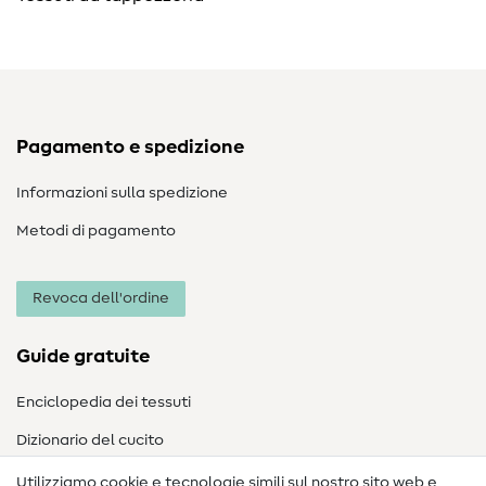
Pagamento e spedizione
Informazioni sulla spedizione
Metodi di pagamento
Revoca dell'ordine
Guide gratuite
Enciclopedia dei tessuti
Dizionario del cucito
Nähanleitungen
Utilizziamo cookie e tecnologie simili sul nostro sito web e