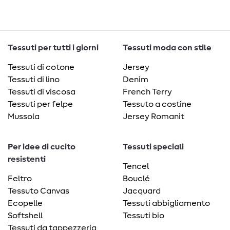
Tessuti per tutti i giorni
Tessuti moda con stile
Tessuti di cotone
Jersey
Tessuti di lino
Denim
Tessuti di viscosa
French Terry
Tessuti per felpe
Tessuto a costine
Mussola
Jersey Romanit
Per idee di cucito
Tessuti speciali
resistenti
Tencel
Feltro
Bouclé
Tessuto Canvas
Jacquard
Ecopelle
Tessuti abbigliamento
Softshell
Tessuti bio
Tessuti da tappezzeria