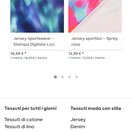
Jersey Sportswear -
Jersey sportivo – Spray
M
Stampa Digitale Luci
rosa
H
Polari Blu
r
16,49 € *
12,59 € *
25,
1
metro
| 16,49 € / metro
1
metro
| 12,59 € / metro
1
me
Tessuti per tutti i giorni
Tessuti moda con stile
Tessuti di cotone
Jersey
Tessuti di lino
Denim