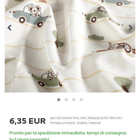
per
0,5
metro
incl. IVA
( Altezza (cm): 150 cm |
6,35 EUR
Prezzo unitario
12,69 € / metro
)
Pronto per la spedizione immediata, tempi di consegna:
5–7 giorni lavorativi