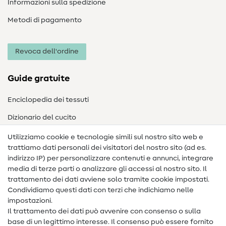
Informazioni sulla spedizione
Metodi di pagamento
Revoca dell'ordine
Guide gratuite
Enciclopedia dei tessuti
Dizionario del cucito
Nähanleitungen
Utilizziamo cookie e tecnologie simili sul nostro sito web e
trattiamo dati personali dei visitatori del nostro sito (ad es.
Assistenza e contatto
indirizzo IP) per personalizzare contenuti e annunci, integrare
media di terze parti o analizzare gli accessi al nostro sito. Il
Contatto
trattamento dei dati avviene solo tramite cookie impostati.
Condividiamo questi dati con terzi che indichiamo nelle
Informazioni sul nuovo proprietario
impostazioni.
Il trattamento dei dati può avvenire con consenso o sulla
FAQ
base di un legittimo interesse. Il consenso può essere fornito