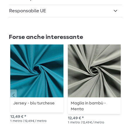
Responsabile UE
Forse anche interessante
Jersey - blu turchese
Maglia in bambù -
M
Menta
P
12,49 € *
12,49 € *
13,
1
metro
| 12,49 € / metro
1
metro
| 12,49 € / metro
1
me