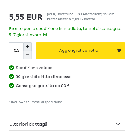
per
0,5
metro
incl. IVA
( Altezza (cm): 160 cm |
5,55 EUR
Prezzo unitario
11,09 € / metro
)
Pronto per la spedizione immediata, tempi di consegna:
5–7 giorni lavorativi
Aggiungi al carrello
Spedizione veloce
30 giorni di diritto di recesso
Consegna gratuita da 80 €
* incl. IVA escl.
Costi di spedizione
Ulteriori dettagli