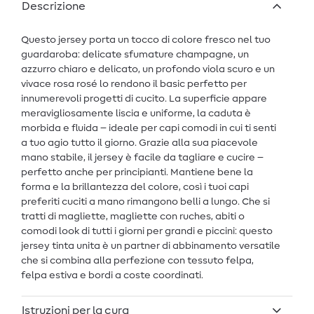
Descrizione
Questo jersey porta un tocco di colore fresco nel tuo
guardaroba: delicate sfumature champagne, un
azzurro chiaro e delicato, un profondo viola scuro e un
vivace rosa rosé lo rendono il basic perfetto per
innumerevoli progetti di cucito. La superficie appare
meravigliosamente liscia e uniforme, la caduta è
morbida e fluida – ideale per capi comodi in cui ti senti
a tuo agio tutto il giorno. Grazie alla sua piacevole
mano stabile, il jersey è facile da tagliare e cucire –
perfetto anche per principianti. Mantiene bene la
forma e la brillantezza del colore, così i tuoi capi
preferiti cuciti a mano rimangono belli a lungo. Che si
tratti di magliette, magliette con ruches, abiti o
comodi look di tutti i giorni per grandi e piccini: questo
jersey tinta unita è un partner di abbinamento versatile
che si combina alla perfezione con tessuto felpa,
felpa estiva e bordi a coste coordinati.
Istruzioni per la cura