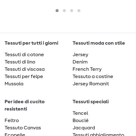
Tessuti per tutti i giorni
Tessuti moda con stile
Tessuti di cotone
Jersey
Tessuti di lino
Denim
Tessuti di viscosa
French Terry
Tessuti per felpe
Tessuto a costine
Mussola
Jersey Romanit
Per idee di cucito
Tessuti speciali
resistenti
Tencel
Feltro
Bouclé
Tessuto Canvas
Jacquard
Ecopelle
Tessuti abbigliamento