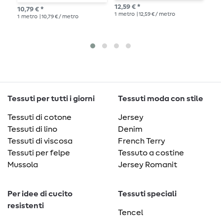
12,59 € *
10,
10,79 € *
1
metro
| 12,59 € / metro
1
me
1
metro
| 10,79 € / metro
Tessuti per tutti i giorni
Tessuti moda con stile
Tessuti di cotone
Jersey
Tessuti di lino
Denim
Tessuti di viscosa
French Terry
Tessuti per felpe
Tessuto a costine
Mussola
Jersey Romanit
Per idee di cucito
Tessuti speciali
resistenti
Tencel