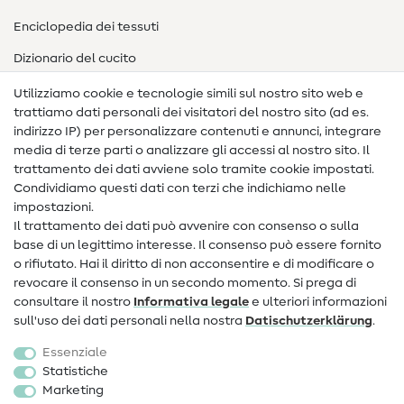
Enciclopedia dei tessuti
Dizionario del cucito
Nähanleitungen
Utilizziamo cookie e tecnologie simili sul nostro sito web e
trattiamo dati personali dei visitatori del nostro sito (ad es.
Assistenza e contatto
indirizzo IP) per personalizzare contenuti e annunci, integrare
media di terze parti o analizzare gli accessi al nostro sito. Il
Contatto
trattamento dei dati avviene solo tramite cookie impostati.
Condividiamo questi dati con terzi che indichiamo nelle
Informazioni sul nuovo proprietario
impostazioni.
Il trattamento dei dati può avvenire con consenso o sulla
FAQ
base di un legittimo interesse. Il consenso può essere fornito
Diritto di recesso
o rifiutato. Hai il diritto di non acconsentire e di modificare o
revocare il consenso in un secondo momento. Si prega di
Popolare
consultare il nostro
Informativa legale
e ulteriori informazioni
sull'uso dei dati personali nella nostra
Dati­schutz­erklärung
.
Tessuti
Essenziale
Accessori cucito
Statistiche
Marketing
Sale