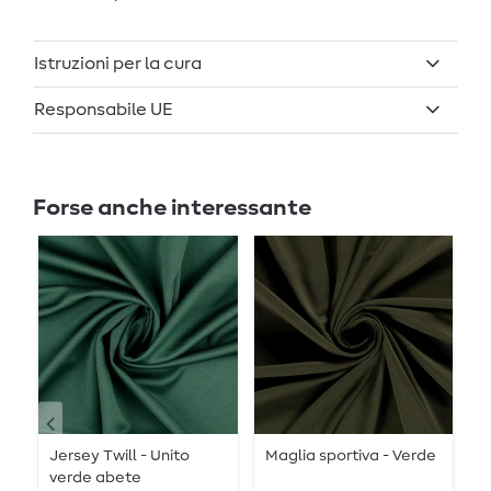
Istruzioni per la cura
Responsabile UE
Forse anche interessante
Jersey Twill - Unito
Maglia sportiva - Verde
J
verde abete