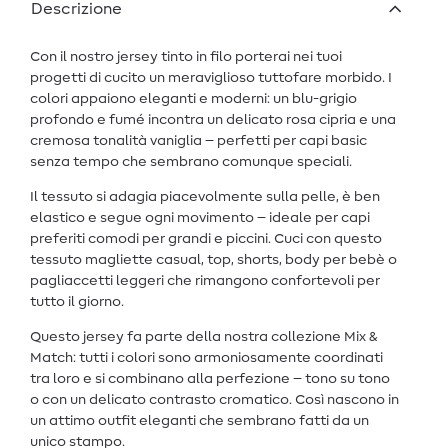
Descrizione
Con il nostro jersey tinto in filo porterai nei tuoi
progetti di cucito un meraviglioso tuttofare morbido. I
colori appaiono eleganti e moderni: un blu-grigio
profondo e fumé incontra un delicato rosa cipria e una
cremosa tonalità vaniglia – perfetti per capi basic
senza tempo che sembrano comunque speciali.
Il tessuto si adagia piacevolmente sulla pelle, è ben
elastico e segue ogni movimento – ideale per capi
preferiti comodi per grandi e piccini. Cuci con questo
tessuto magliette casual, top, shorts, body per bebè o
pagliaccetti leggeri che rimangono confortevoli per
tutto il giorno.
Questo jersey fa parte della nostra collezione Mix &
Match: tutti i colori sono armoniosamente coordinati
tra loro e si combinano alla perfezione – tono su tono
o con un delicato contrasto cromatico. Così nascono in
un attimo outfit eleganti che sembrano fatti da un
unico stampo.