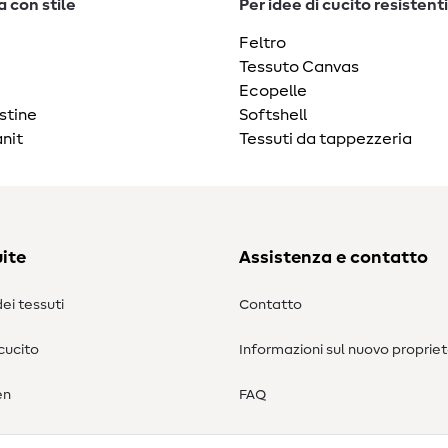
 con stile
Per idee di cucito resistenti
Feltro
Tessuto Canvas
Ecopelle
stine
Softshell
nit
Tessuti da tappezzeria
ite
Assistenza e contatto
ei tessuti
Contatto
 cucito
Informazioni sul nuovo propriet
en
FAQ
Diritto di recesso