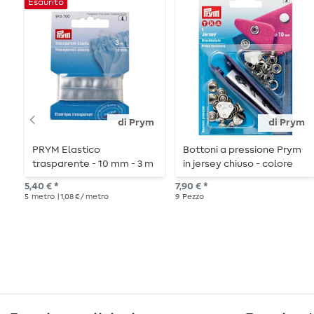
Esaurito
di Prym
di Prym
PRYM Elastico
Bottoni a pressione Prym
trasparente - 10 mm - 3 m
in jersey chiuso - colore
di lunghezza
argento - 10 mm - con
5,40 € *
7,90 € *
utensile e accessori - 9
5
metro
| 1,08 € / metro
9
Pezzo
pezzi