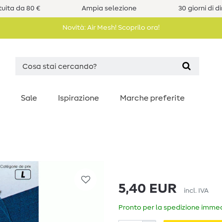
uita da 80 €
Ampia selezione
30 giorni di d
Novità: Air Mesh! Scoprilo ora!
Sale
Ispirazione
Marche preferite
5,40 EUR
incl. IVA
Pronto per la spedizione immedi