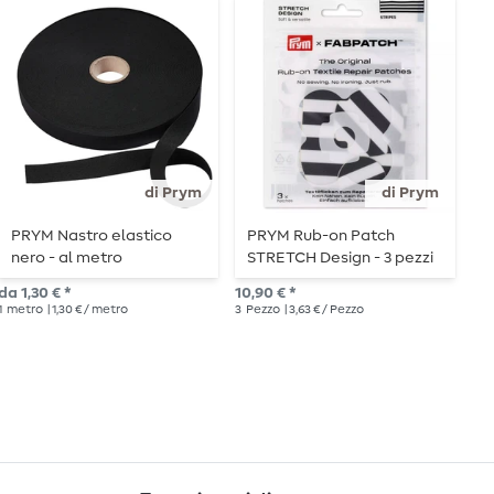
N
di Prym
di Prym
PRYM Nastro elastico
PRYM Rub-on Patch
P
nero - al metro
STRETCH Design - 3 pezzi
S
- Strisce
-
da 1,30 € *
10,90 € *
10,
1
metro
| 1,30 € / metro
3
Pezzo
| 3,63 € / Pezzo
3
P