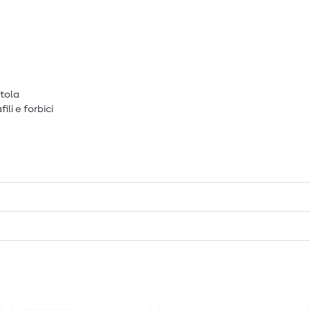
atola
fili e forbici