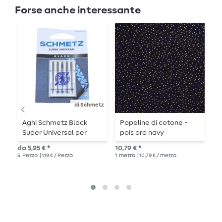
Forse anche interessante
-
di Schmetz
Aghi Schmetz Black
Popeline di cotone -
C
Super Universal per
pois oro navy
L
macchine da cucire
da 5,95 € *
10,79 € *
Pre
5
Pezzo
| 1,19 € / Pezzo
1
metro
| 10,79 € / metro
13,3
1
me