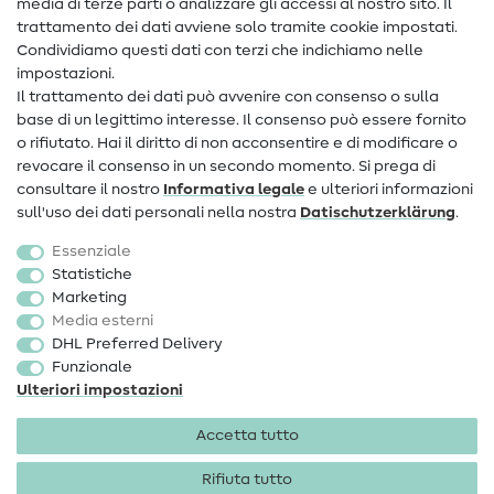
media di terze parti o analizzare gli accessi al nostro sito. Il
Contatto
trattamento dei dati avviene solo tramite cookie impostati.
Condividiamo questi dati con terzi che indichiamo nelle
Informazioni sul nuovo proprietario
impostazioni.
Il trattamento dei dati può avvenire con consenso o sulla
FAQ
base di un legittimo interesse. Il consenso può essere fornito
Diritto di recesso
o rifiutato. Hai il diritto di non acconsentire e di modificare o
revocare il consenso in un secondo momento. Si prega di
Popolare
consultare il nostro
Informativa legale
e ulteriori informazioni
sull'uso dei dati personali nella nostra
Dati­schutz­erklärung
.
Tessuti
Essenziale
Accessori cucito
Statistiche
Marketing
Sale
Media esterni
DHL Preferred Delivery
Funzionale
Ulteriori impostazioni
Accetta tutto
Informazioni legali
Privacy
Condizioni generali
Diritto di recesso
Rifiuta tutto