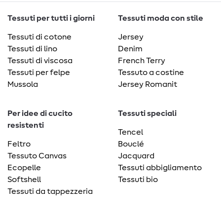
Tessuti per tutti i giorni
Tessuti moda con stile
Tessuti di cotone
Jersey
Tessuti di lino
Denim
Tessuti di viscosa
French Terry
Tessuti per felpe
Tessuto a costine
Mussola
Jersey Romanit
Per idee di cucito
Tessuti speciali
resistenti
Tencel
Feltro
Bouclé
Tessuto Canvas
Jacquard
Ecopelle
Tessuti abbigliamento
Softshell
Tessuti bio
Tessuti da tappezzeria