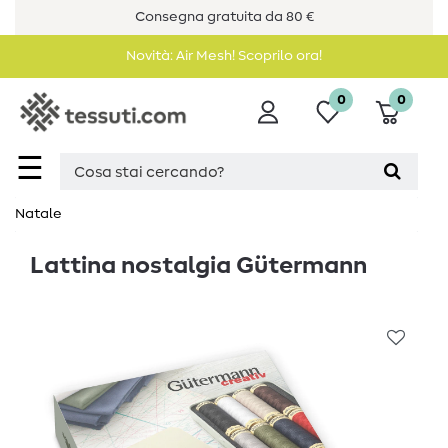
Consegna gratuita da 80 €
Novità: Air Mesh! Scoprilo ora!
0
0
☰
Natale
Lattina nostalgia Gütermann