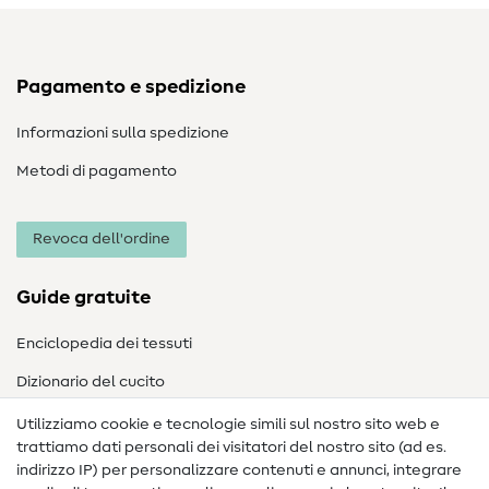
Pagamento e spedizione
Informazioni sulla spedizione
Metodi di pagamento
Revoca dell'ordine
Guide gratuite
Enciclopedia dei tessuti
Dizionario del cucito
Nähanleitungen
Utilizziamo cookie e tecnologie simili sul nostro sito web e
trattiamo dati personali dei visitatori del nostro sito (ad es.
Assistenza e contatto
indirizzo IP) per personalizzare contenuti e annunci, integrare