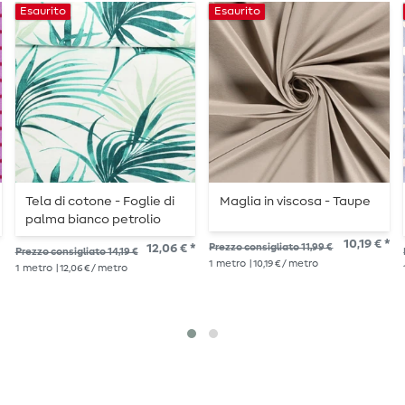
Esaurito
Esaurito
Tela di cotone - Foglie di
Maglia in viscosa - Taupe
palma bianco petrolio
10,19 € *
12,06 € *
Prezzo consigliato 11,99 €
Prezzo consigliato 14,19 €
1
metro
| 10,19 € / metro
1
metro
| 12,06 € / metro