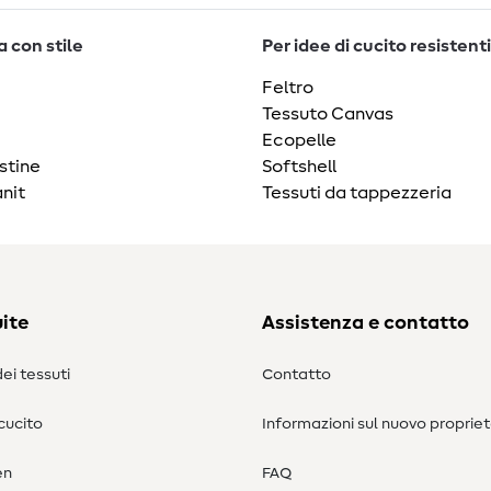
 con stile
Per idee di cucito resistenti
Feltro
Tessuto Canvas
Ecopelle
stine
Softshell
nit
Tessuti da tappezzeria
ite
Assistenza e contatto
ei tessuti
Contatto
 cucito
Informazioni sul nuovo propriet
en
FAQ