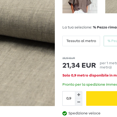
La tua selezione:
% Pezzo rima
Tessuto al metro
% Pe
25,10 EUR
per
1
met
21,34 EUR
metro
)
Solo 0,9 metro disponibile in 
Pronto per la spedizione immedi
Spedizione veloce