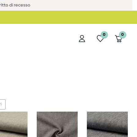
iritto di recesso
0
0
i