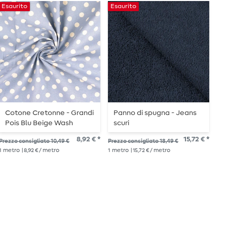
Esaurito
Esaurito
-
Cotone Cretonne - Grandi
Panno di spugna - Jeans
M
Pois Blu Beige Wash
scuri
H
P
8,92 € *
15,72 € *
Prezzo consigliato 10,49 €
Prezzo consigliato 18,49 €
Pre
s
1
metro
| 8,92 € / metro
1
metro
| 15,72 € / metro
26,
1
me