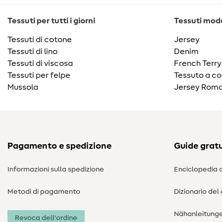
Tessuti per tutti i giorni
Tessuti moda
Tessuti di cotone
Jersey
Tessuti di lino
Denim
Tessuti di viscosa
French Terry
Tessuti per felpe
Tessuto a co
Mussola
Jersey Roma
Pagamento e spedizione
Guide gratu
Informazioni sulla spedizione
Enciclopedia d
Metodi di pagamento
Dizionario del
Nähanleitung
Revoca dell'ordine