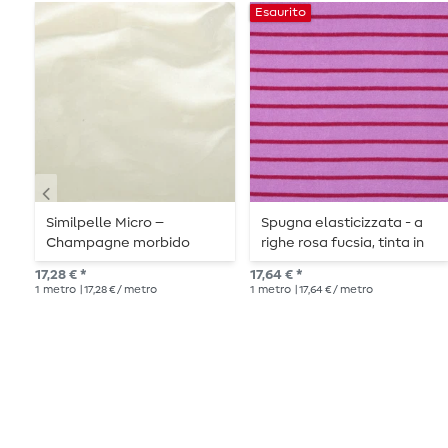
Esaurito
Similpelle Micro –
Spugna elasticizzata - a
Champagne morbido
righe rosa fucsia, tinta in
filo
17,28 € *
17,64 € *
1
metro
| 17,28 € / metro
1
metro
| 17,64 € / metro