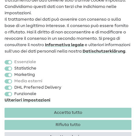
trattamento dei dati avviene solo tramite cookie impostati.
Condividiamo questi dati con terzi che indichiamo nelle
Informazioni sul nuovo proprietario
impostazioni.
Il trattamento dei dati può avvenire con consenso o sulla
FAQ
base di un legittimo interesse. Il consenso può essere fornito
Diritto di recesso
o rifiutato. Hai il diritto di non acconsentire e di modificare o
revocare il consenso in un secondo momento. Si prega di
Popolare
consultare il nostro
Informativa legale
e ulteriori informazioni
sull'uso dei dati personali nella nostra
Dati­schutz­erklärung
.
Tessuti
Essenziale
Accessori cucito
Statistiche
Marketing
Sale
Media esterni
DHL Preferred Delivery
Funzionale
Ulteriori impostazioni
Accetta tutto
Informazioni legali
Privacy
Condizioni generali
Diritto di recesso
Rifiuta tutto