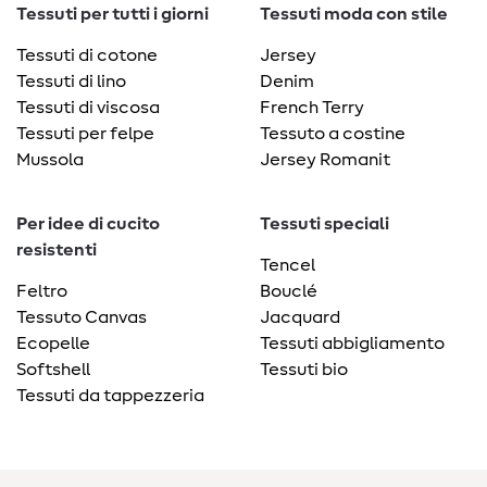
Tessuti per tutti i giorni
Tessuti moda con stile
Tessuti di cotone
Jersey
Tessuti di lino
Denim
Tessuti di viscosa
French Terry
Tessuti per felpe
Tessuto a costine
Mussola
Jersey Romanit
Per idee di cucito
Tessuti speciali
resistenti
Tencel
Feltro
Bouclé
Tessuto Canvas
Jacquard
Ecopelle
Tessuti abbigliamento
Softshell
Tessuti bio
Tessuti da tappezzeria