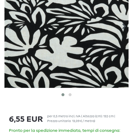
per
0,5
metro
incl. IVA
( Altezza (cm): 132 cm |
6,55 EUR
Prezzo unitario
13,09 € / metro
)
Pronto per la spedizione immediata, tempi di consegna: