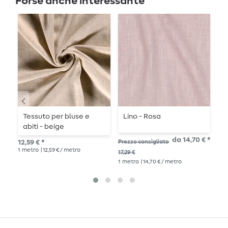
Forse anche interessante
Tessuto per bluse e
Lino - Rosa
L
abiti - beige
da 14,70 € *
12,59 € *
Prezzo consigliato
Pre
1
metro
| 12,59 € / metro
17,29 €
16,
1
metro
| 14,70 € / metro
1
me