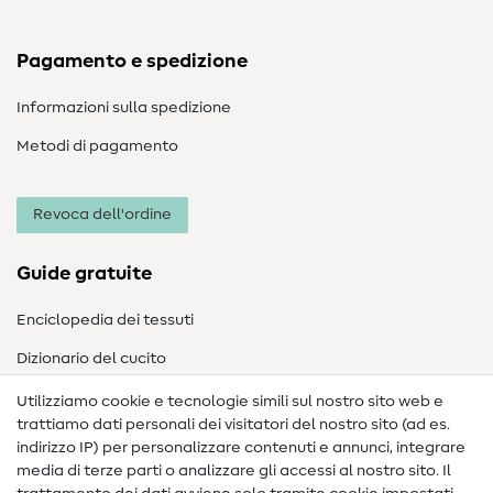
Pagamento e spedizione
Informazioni sulla spedizione
Metodi di pagamento
Revoca dell'ordine
Guide gratuite
Enciclopedia dei tessuti
Dizionario del cucito
Nähanleitungen
Utilizziamo cookie e tecnologie simili sul nostro sito web e
trattiamo dati personali dei visitatori del nostro sito (ad es.
Assistenza e contatto
indirizzo IP) per personalizzare contenuti e annunci, integrare
media di terze parti o analizzare gli accessi al nostro sito. Il
Contatto