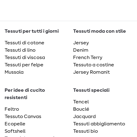
Tessuti per tutti i giorni
Tessuti moda con stile
Tessuti di cotone
Jersey
Tessuti di lino
Denim
Tessuti di viscosa
French Terry
Tessuti per felpe
Tessuto a costine
Mussola
Jersey Romanit
Per idee di cucito
Tessuti speciali
resistenti
Tencel
Feltro
Bouclé
Tessuto Canvas
Jacquard
Ecopelle
Tessuti abbigliamento
Softshell
Tessuti bio