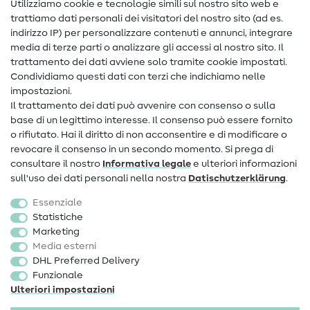
Nähanleitungen
Utilizziamo cookie e tecnologie simili sul nostro sito web e
trattiamo dati personali dei visitatori del nostro sito (ad es.
Assistenza e contatto
indirizzo IP) per personalizzare contenuti e annunci, integrare
media di terze parti o analizzare gli accessi al nostro sito. Il
Contatto
trattamento dei dati avviene solo tramite cookie impostati.
Condividiamo questi dati con terzi che indichiamo nelle
Informazioni sul nuovo proprietario
impostazioni.
Il trattamento dei dati può avvenire con consenso o sulla
FAQ
base di un legittimo interesse. Il consenso può essere fornito
Diritto di recesso
o rifiutato. Hai il diritto di non acconsentire e di modificare o
revocare il consenso in un secondo momento. Si prega di
Popolare
consultare il nostro
Informativa legale
e ulteriori informazioni
sull'uso dei dati personali nella nostra
Dati­schutz­erklärung
.
Tessuti
Essenziale
Accessori cucito
Statistiche
Marketing
Sale
Media esterni
DHL Preferred Delivery
Funzionale
Ulteriori impostazioni