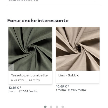
Forse anche interessante
Tessuto per camicette
Lino - Sabbia
L
e vestiti - Esercito
c
10,69 € *
12,59 € *
Pre
1
metro
| 10,69 € / metro
1
metro
| 12,59 € / metro
15,
1
me