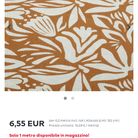
per
0,5
metro
incl. IVA
( Altezza (cm): 132 cm |
6,55 EUR
Prezzo unitario
13,09 € / metro
)
Solo 1 metro disponibile in magazzino!