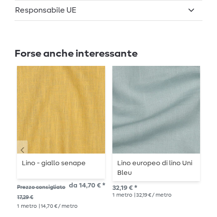
Responsabile UE
Forse anche interessante
Lino - giallo senape
Lino europeo di lino Uni
V
Bleu
e
da 14,70 € *
Prezzo consigliato
32,19 € *
14,
1
metro
| 32,19 € / metro
1
me
17,29 €
1
metro
| 14,70 € / metro