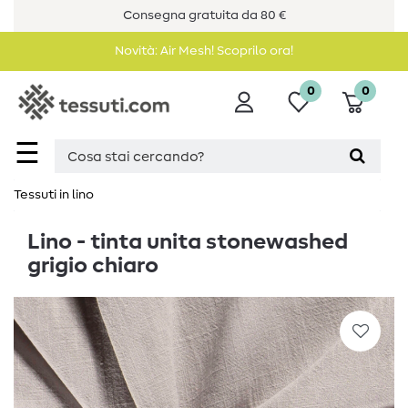
Consegna gratuita da 80 €
Novità: Air Mesh! Scoprilo ora!
0
0
☰
Tessuti in lino
Lino - tinta unita stonewashed
grigio chiaro