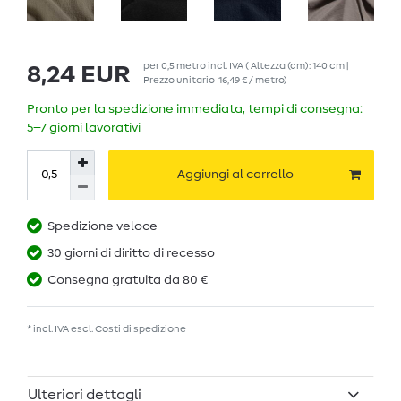
per
0,5
metro
incl. IVA
( Altezza (cm): 140 cm |
8,24 EUR
Prezzo unitario
16,49 € / metro
)
Pronto per la spedizione immediata, tempi di consegna:
5–7 giorni lavorativi
Aggiungi al carrello
Spedizione veloce
30 giorni di diritto di recesso
Consegna gratuita da 80 €
* incl. IVA escl.
Costi di spedizione
Ulteriori dettagli