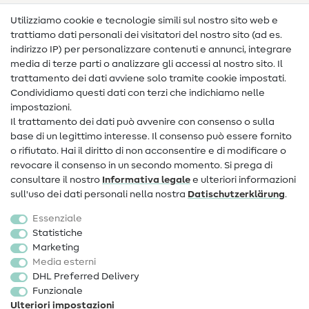
Nähanleitungen
Utilizziamo cookie e tecnologie simili sul nostro sito web e
trattiamo dati personali dei visitatori del nostro sito (ad es.
Assistenza e contatto
indirizzo IP) per personalizzare contenuti e annunci, integrare
media di terze parti o analizzare gli accessi al nostro sito. Il
Contatto
trattamento dei dati avviene solo tramite cookie impostati.
Condividiamo questi dati con terzi che indichiamo nelle
Informazioni sul nuovo proprietario
impostazioni.
Il trattamento dei dati può avvenire con consenso o sulla
FAQ
base di un legittimo interesse. Il consenso può essere fornito
Diritto di recesso
o rifiutato. Hai il diritto di non acconsentire e di modificare o
revocare il consenso in un secondo momento. Si prega di
Popolare
consultare il nostro
Informativa legale
e ulteriori informazioni
sull'uso dei dati personali nella nostra
Dati­schutz­erklärung
.
Tessuti
Essenziale
Accessori cucito
Statistiche
Marketing
Sale
Media esterni
DHL Preferred Delivery
Funzionale
Ulteriori impostazioni