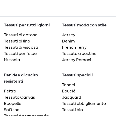
Tessuti per tutti i giorni
Tessuti moda con stile
Tessuti di cotone
Jersey
Tessuti di lino
Denim
Tessuti di viscosa
French Terry
Tessuti per felpe
Tessuto a costine
Mussola
Jersey Romanit
Per idee di cucito
Tessuti speciali
resistenti
Tencel
Feltro
Bouclé
Tessuto Canvas
Jacquard
Ecopelle
Tessuti abbigliamento
Softshell
Tessuti bio
Tessuti da tappezzeria