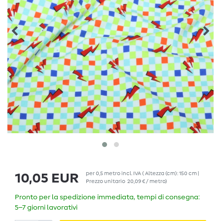
per
0,5
metro
incl. IVA
( Altezza (cm): 150 cm |
10,05 EUR
Prezzo unitario
20,09 € / metro
)
Pronto per la spedizione immediata, tempi di consegna:
5–7 giorni lavorativi