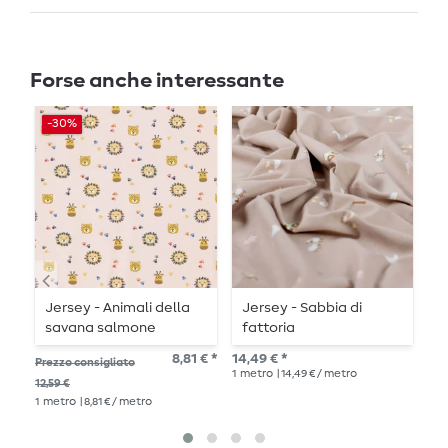
Forse anche interessante
-30%
Jersey - Animali della
Jersey - Sabbia di
J
savana salmone
fattoria
s
8,81 € *
14,49 € *
12,
Prezzo consigliato
1
metro
| 14,49 € / metro
1
me
12,59 €
1
metro
| 8,81 € / metro