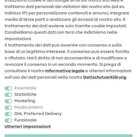
Utilizziamo cookie e tecnologie simili sul nostro sito web e
trattiamo dati personali dei visitatori del nostro sito (ad es.
Assistenza e contatto
indirizzo IP) per personalizzare contenuti e annunci, integrare
media di terze parti o analizzare gli accessi al nostro sito. Il
Contatto
trattamento dei dati avviene solo tramite cookie impostati.
Condividiamo questi dati con terzi che indichiamo nelle
Informazioni sul nuovo proprietario
impostazioni.
Il trattamento dei dati può avvenire con consenso o sulla
FAQ
base di un legittimo interesse. Il consenso può essere fornito
Diritto di recesso
o rifiutato. Hai il diritto di non acconsentire e di modificare o
revocare il consenso in un secondo momento. Si prega di
Popolare
consultare il nostro
Informativa legale
e ulteriori informazioni
sull'uso dei dati personali nella nostra
Dati­schutz­erklärung
.
Tessuti
Essenziale
Accessori cucito
Statistiche
Marketing
Sale
Media esterni
DHL Preferred Delivery
Funzionale
Ulteriori impostazioni