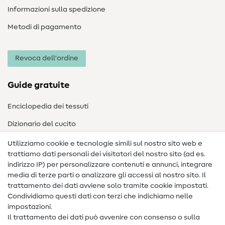
Informazioni sulla spedizione
Metodi di pagamento
Revoca dell'ordine
Guide gratuite
Enciclopedia dei tessuti
Dizionario del cucito
Nähanleitungen
Utilizziamo cookie e tecnologie simili sul nostro sito web e
trattiamo dati personali dei visitatori del nostro sito (ad es.
Assistenza e contatto
indirizzo IP) per personalizzare contenuti e annunci, integrare
media di terze parti o analizzare gli accessi al nostro sito. Il
Contatto
trattamento dei dati avviene solo tramite cookie impostati.
Condividiamo questi dati con terzi che indichiamo nelle
Informazioni sul nuovo proprietario
impostazioni.
Il trattamento dei dati può avvenire con consenso o sulla
FAQ