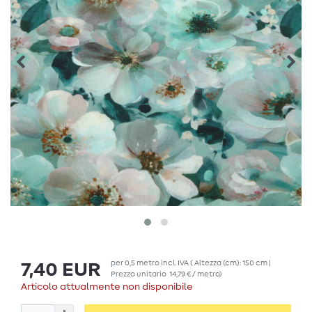
per
0,5
metro
incl. IVA
( Altezza (cm): 150 cm |
7,40 EUR
Prezzo unitario
14,79 € / metro
)
Articolo attualmente non disponibile