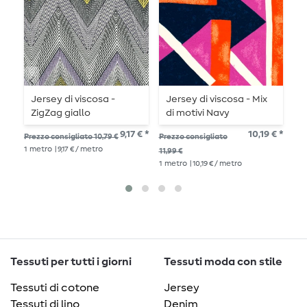
Jersey di viscosa -
Jersey di viscosa - Mix
V
ZigZag giallo
di motivi Navy
w
multicolore
R
9,17 € *
10,19 € *
Prezzo consigliato 10,79 €
Prezzo consigliato
Pre
1
metro
| 9,17 € / metro
11,99 €
14,
1
metro
| 10,19 € / metro
1
me
Tessuti per tutti i giorni
Tessuti moda con stile
Tessuti di cotone
Jersey
Tessuti di lino
Denim