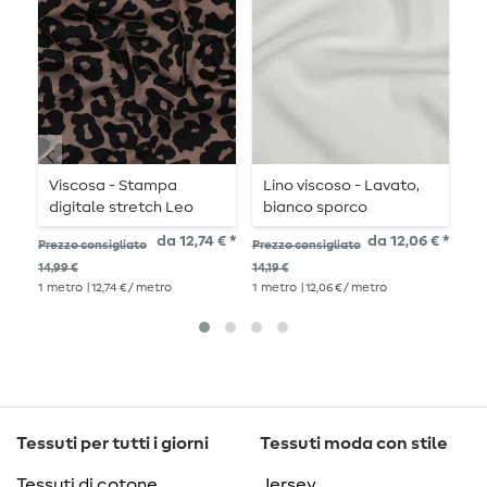
Viscosa - Stampa
Lino viscoso - Lavato,
L
digitale stretch Leo
bianco sporco
b
marrone
da 12,74 € *
da 12,06 € *
14,
Prezzo consigliato
Prezzo consigliato
1
me
14,99 €
14,19 €
1
metro
| 12,74 € / metro
1
metro
| 12,06 € / metro
Tessuti per tutti i giorni
Tessuti moda con stile
Tessuti di cotone
Jersey