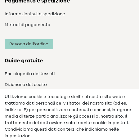
Pagamento e spedizione
Informazioni sulla spedizione
Metodi di pagamento
Revoca dell'ordine
Guide gratuite
Enciclopedia dei tessuti
Dizionario del cucito
Nähanleitungen
Utilizziamo cookie e tecnologie simili sul nostro sito web e
trattiamo dati personali dei visitatori del nostro sito (ad es.
Assistenza e contatto
indirizzo IP) per personalizzare contenuti e annunci, integrare
media di terze parti o analizzare gli accessi al nostro sito. Il
Contatto
trattamento dei dati avviene solo tramite cookie impostati.
Condividiamo questi dati con terzi che indichiamo nelle
Informazioni sul nuovo proprietario
impostazioni.