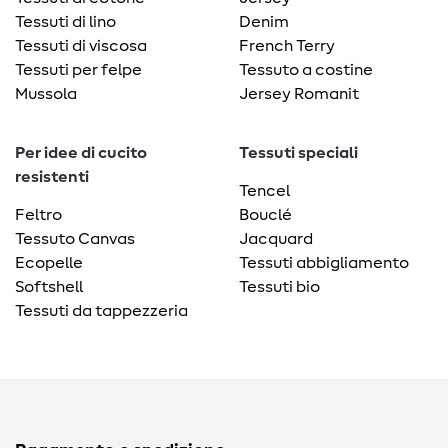
Tessuti di lino
Denim
Tessuti di viscosa
French Terry
Tessuti per felpe
Tessuto a costine
Mussola
Jersey Romanit
Per idee di cucito
Tessuti speciali
resistenti
Tencel
Feltro
Bouclé
Tessuto Canvas
Jacquard
Ecopelle
Tessuti abbigliamento
Softshell
Tessuti bio
Tessuti da tappezzeria