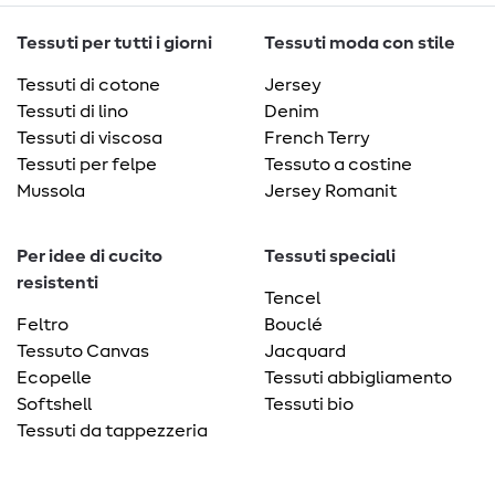
Tessuti per tutti i giorni
Tessuti moda con stile
Tessuti di cotone
Jersey
Tessuti di lino
Denim
Tessuti di viscosa
French Terry
Tessuti per felpe
Tessuto a costine
Mussola
Jersey Romanit
Per idee di cucito
Tessuti speciali
resistenti
Tencel
Feltro
Bouclé
Tessuto Canvas
Jacquard
Ecopelle
Tessuti abbigliamento
Softshell
Tessuti bio
Tessuti da tappezzeria