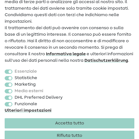
media di terze parti o analizzare gli accessi al nostro sito. Il
Contatto
trattamento dei dati avviene solo tramite cookie impostati.
Condividiamo questi dati con terzi che indichiamo nelle
Informazioni sul nuovo proprietario
impostazioni.
Il trattamento dei dati può avvenire con consenso o sulla
FAQ
base di un legittimo interesse. Il consenso può essere fornito
Diritto di recesso
o rifiutato. Hai il diritto di non acconsentire e di modificare o
revocare il consenso in un secondo momento. Si prega di
Popolare
consultare il nostro
Informativa legale
e ulteriori informazioni
sull'uso dei dati personali nella nostra
Dati­schutz­erklärung
.
Tessuti
Essenziale
Accessori cucito
Statistiche
Marketing
Sale
Media esterni
DHL Preferred Delivery
Funzionale
Ulteriori impostazioni
Accetta tutto
Informazioni legali
Privacy
Condizioni generali
Diritto di recesso
Rifiuta tutto