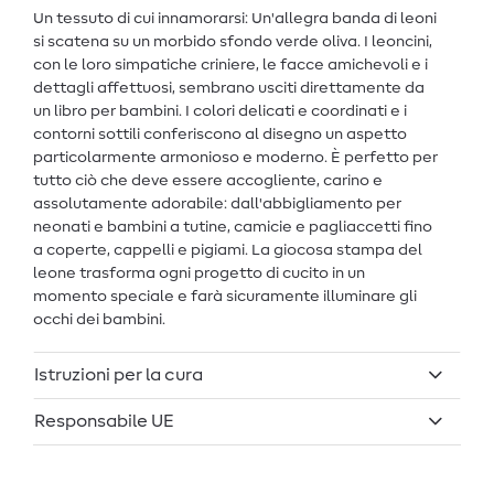
Un tessuto di cui innamorarsi: Un'allegra banda di leoni
si scatena su un morbido sfondo verde oliva. I leoncini,
con le loro simpatiche criniere, le facce amichevoli e i
dettagli affettuosi, sembrano usciti direttamente da
un libro per bambini. I colori delicati e coordinati e i
contorni sottili conferiscono al disegno un aspetto
particolarmente armonioso e moderno. È perfetto per
tutto ciò che deve essere accogliente, carino e
assolutamente adorabile: dall'abbigliamento per
neonati e bambini a tutine, camicie e pagliaccetti fino
a coperte, cappelli e pigiami. La giocosa stampa del
leone trasforma ogni progetto di cucito in un
momento speciale e farà sicuramente illuminare gli
occhi dei bambini.
Istruzioni per la cura
Responsabile UE