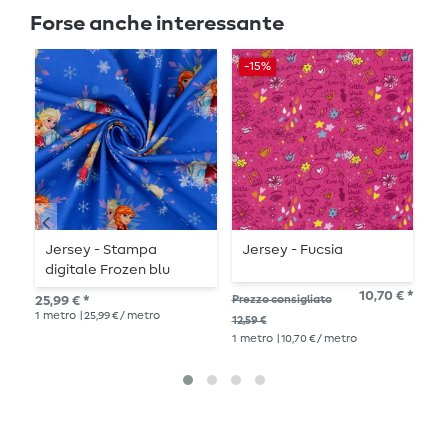
Forse anche interessante
-15%
Jersey - Stampa
Jersey - Fucsia
J
digitale Frozen blu
f
m
10,70 € *
25,99 € *
Prezzo consigliato
17,
1
metro
| 25,99 € / metro
1
me
12,59 €
1
metro
| 10,70 € / metro