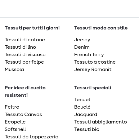
Tessuti per tutti i giorni
Tessuti moda con stile
Tessuti di cotone
Jersey
Tessuti di lino
Denim
Tessuti di viscosa
French Terry
Tessuti per felpe
Tessuto a costine
Mussola
Jersey Romanit
Per idee di cucito
Tessuti speciali
resistenti
Tencel
Feltro
Bouclé
Tessuto Canvas
Jacquard
Ecopelle
Tessuti abbigliamento
Softshell
Tessuti bio
Tessuti da tappezzeria