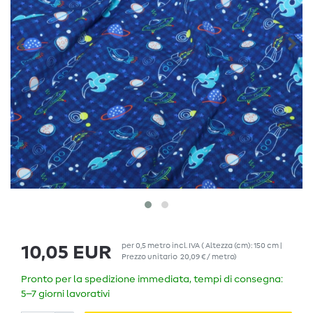
per
0,5
metro
incl. IVA
( Altezza (cm): 150 cm |
10,05 EUR
Prezzo unitario
20,09 € / metro
)
Pronto per la spedizione immediata, tempi di consegna:
5–7 giorni lavorativi