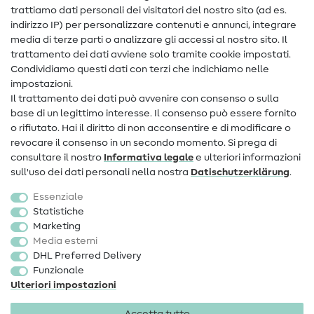
trattiamo dati personali dei visitatori del nostro sito (ad es.
Assistenza e contatto
indirizzo IP) per personalizzare contenuti e annunci, integrare
media di terze parti o analizzare gli accessi al nostro sito. Il
Contatto
trattamento dei dati avviene solo tramite cookie impostati.
Condividiamo questi dati con terzi che indichiamo nelle
Informazioni sul nuovo proprietario
impostazioni.
Il trattamento dei dati può avvenire con consenso o sulla
FAQ
base di un legittimo interesse. Il consenso può essere fornito
Diritto di recesso
o rifiutato. Hai il diritto di non acconsentire e di modificare o
revocare il consenso in un secondo momento. Si prega di
Popolare
consultare il nostro
Informativa legale
e ulteriori informazioni
sull'uso dei dati personali nella nostra
Dati­schutz­erklärung
.
Tessuti
Essenziale
Accessori cucito
Statistiche
Marketing
Sale
Media esterni
DHL Preferred Delivery
Funzionale
Ulteriori impostazioni