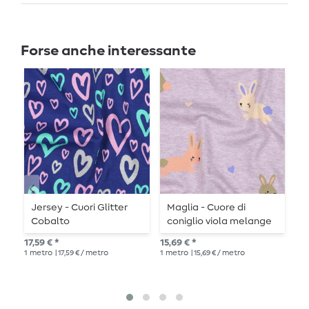
Forse anche interessante
Jersey - Cuori Glitter
Maglia - Cuore di
M
Cobalto
coniglio viola melange
P
17,59 € *
15,69 € *
17,
1
metro
| 17,59 € / metro
1
metro
| 15,69 € / metro
1
me