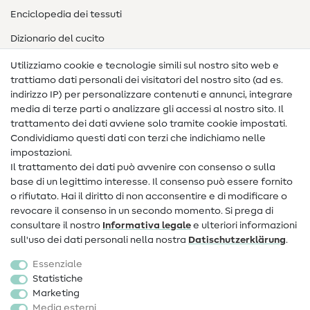
Enciclopedia dei tessuti
Dizionario del cucito
Nähanleitungen
Utilizziamo cookie e tecnologie simili sul nostro sito web e
trattiamo dati personali dei visitatori del nostro sito (ad es.
Assistenza e contatto
indirizzo IP) per personalizzare contenuti e annunci, integrare
media di terze parti o analizzare gli accessi al nostro sito. Il
Contatto
trattamento dei dati avviene solo tramite cookie impostati.
Condividiamo questi dati con terzi che indichiamo nelle
Informazioni sul nuovo proprietario
impostazioni.
Il trattamento dei dati può avvenire con consenso o sulla
FAQ
base di un legittimo interesse. Il consenso può essere fornito
Diritto di recesso
o rifiutato. Hai il diritto di non acconsentire e di modificare o
revocare il consenso in un secondo momento. Si prega di
Popolare
consultare il nostro
Informativa legale
e ulteriori informazioni
sull'uso dei dati personali nella nostra
Dati­schutz­erklärung
.
Tessuti
Essenziale
Accessori cucito
Statistiche
Marketing
Sale
Media esterni