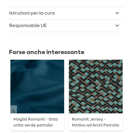
Istruzioni per la cura
Responsabile UE
Forse anche interessante
-
Maglia Romanit - tinta
Romanit Jersey -
R
unita verde petrolio
Motivo ad Archi Petrolio
L