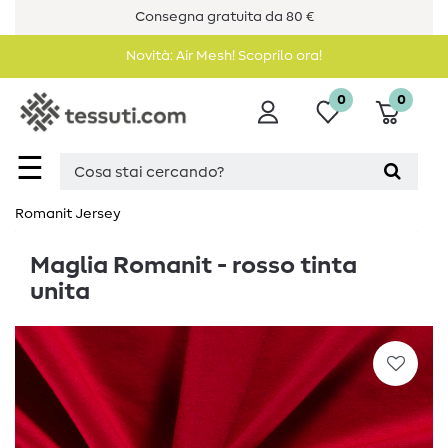
Consegna gratuita da 80 €
Novità: Air Mesh! Scoprilo ora!
0
0
☰
Romanit Jersey
Maglia Romanit - rosso tinta
unita