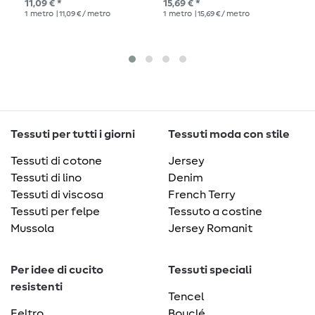
11,09 € *
15,69 € *
Pre
1
metro
| 11,09 € / metro
1
metro
| 15,69 € / metro
1
me
Tessuti per tutti i giorni
Tessuti moda con stile
Tessuti di cotone
Jersey
Tessuti di lino
Denim
Tessuti di viscosa
French Terry
Tessuti per felpe
Tessuto a costine
Mussola
Jersey Romanit
Per idee di cucito
Tessuti speciali
resistenti
Tencel
Feltro
Bouclé