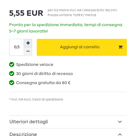
per
0,5
metro
incl. IVA
( Altezza (cm): 152 cm |
5,55 EUR
Prezzo unitario
11,09 € / metro
)
Pronto per la spedizione immediata, tempi di consegna:
5–7 giorni lavorativi
Aggiungi al carrello
Spedizione veloce
30 giorni di diritto di recesso
Consegna gratuita da 80 €
* incl. IVA escl.
Costi di spedizione
Ulteriori dettagli
Descrizione