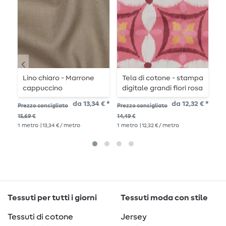
Lino chiaro - Marrone
Tela di cotone - stampa
P
cappuccino
digitale grandi fiori rosa
antico
da 13,34 € *
da 12,32 € *
Pre
Prezzo consigliato
Prezzo consigliato
10,
15,69 €
14,49 €
1
me
1
metro
| 13,34 € / metro
1
metro
| 12,32 € / metro
Tessuti per tutti i giorni
Tessuti moda con stile
Tessuti di cotone
Jersey