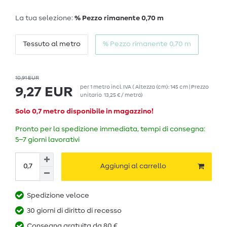
La tua selezione:
% Pezzo rimanente 0,70 m
Tessuto al metro
% Pezzo rimanente 0,70 m
10,91 EUR
per
1
metro
incl. IVA
( Altezza (cm): 145 cm | Prezzo
9,27 EUR
unitario
13,25 € / metro
)
Solo 0,7 metro disponibile in magazzino!
Pronto per la spedizione immediata, tempi di consegna:
5–7 giorni lavorativi
Aggiungi al carrello
Spedizione veloce
30 giorni di diritto di recesso
Consegna gratuita da 80 €