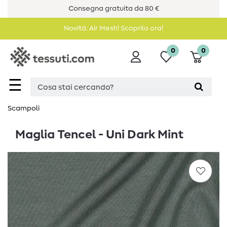
Consegna gratuita da 80 €
Novità: Air Mesh! Scoprilo ora!
0
0
☰
Scampoli
Maglia Tencel - Uni Dark Mint