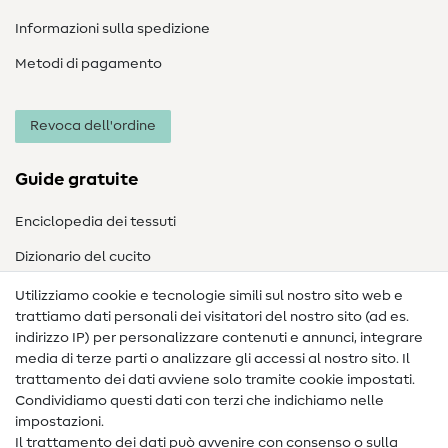
Informazioni sulla spedizione
Metodi di pagamento
Revoca dell'ordine
Guide gratuite
Enciclopedia dei tessuti
Dizionario del cucito
Nähanleitungen
Utilizziamo cookie e tecnologie simili sul nostro sito web e
trattiamo dati personali dei visitatori del nostro sito (ad es.
Assistenza e contatto
indirizzo IP) per personalizzare contenuti e annunci, integrare
media di terze parti o analizzare gli accessi al nostro sito. Il
Contatto
trattamento dei dati avviene solo tramite cookie impostati.
Condividiamo questi dati con terzi che indichiamo nelle
Informazioni sul nuovo proprietario
impostazioni.
Il trattamento dei dati può avvenire con consenso o sulla
FAQ